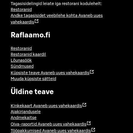
Tagasisidelingid leiate iga restorani kodulehelt:
Restoranid
Andke tagasisidet veebilehe kohta
Avaneb uues
vahekaardis
Raflaamo.fi
Restoranid
Restoranid kaardil
Lõunasöök
Sündmused
Küpsiste teave
Avaneb uues vahekaardis
Muuda küpsiste sätteid
Üldine teave
Kinkekaart
Avaneb uues vahekaardis
Ajakirjandusele
Andmekaitse
Oiva-raportid
Avaneb uues vahekaardis
Tööpakkumised
Avaneb uues vahekaardis