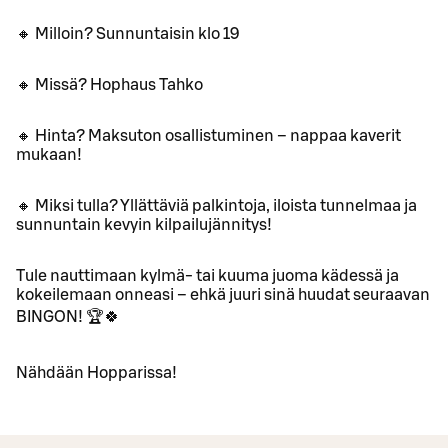
🔸 Milloin? Sunnuntaisin klo 19
🔸 Missä? Hophaus Tahko
🔸 Hinta? Maksuton osallistuminen – nappaa kaverit
mukaan!
🔸 Miksi tulla? Yllättäviä palkintoja, iloista tunnelmaa ja
sunnuntain kevyin kilpailujännitys!
Tule nauttimaan kylmä- tai kuuma juoma kädessä ja
kokeilemaan onneasi – ehkä juuri sinä huudat seuraavan
BINGON! 🏆🍀
Nähdään Hopparissa!