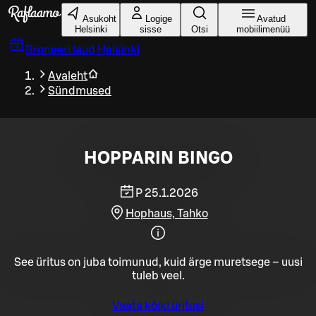
Liigu peamise sisu juurde
Asukoht
Logige
Avatud
Helsinki
sisse
Otsi
mobiilimenüü
Broneeri laud
Helsinki
Avaleht
Sündmused
HOPPARIN BINGO
P 25.1.2026
Hophaus, Tahko
See üritus on juba toimunud, kuid ärge muretsege – uusi
tuleb veel.
Vaata kõiki üritusi