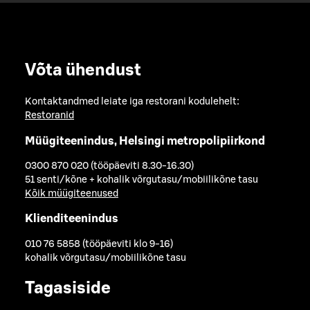
Võta ühendust
Kontaktandmed leiate iga restorani kodulehelt:
Restoranid
Müügiteenindus, Helsingi metropolipiirkond
0300 870 020 (tööpäeviti 8.30-16.30)
51 senti/kõne + kohalik võrgutasu/mobiilikõne tasu
Kõik müügiteenused
Klienditeenindus
010 76 5858 (tööpäeviti klo 9-16)
kohalik võrgutasu/mobiilikõne tasu
Tagasiside