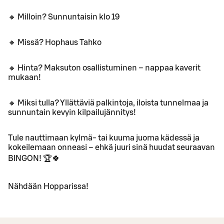
🔸 Milloin? Sunnuntaisin klo 19
🔸 Missä? Hophaus Tahko
🔸 Hinta? Maksuton osallistuminen – nappaa kaverit
mukaan!
🔸 Miksi tulla? Yllättäviä palkintoja, iloista tunnelmaa ja
sunnuntain kevyin kilpailujännitys!
Tule nauttimaan kylmä- tai kuuma juoma kädessä ja
kokeilemaan onneasi – ehkä juuri sinä huudat seuraavan
BINGON! 🏆🍀
Nähdään Hopparissa!