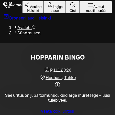
Liigu peamise sisu juurde
Asukoht
Logige
Avatud
Helsinki
sisse
Otsi
mobiilimenüü
Broneeri laud
Helsinki
Avaleht
Sündmused
HOPPARIN BINGO
P 11.1.2026
Hophaus, Tahko
See üritus on juba toimunud, kuid ärge muretsege – uusi
tuleb veel.
Vaata kõiki üritusi