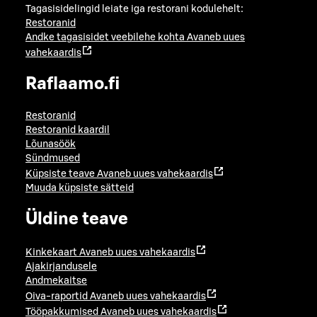
Tagasisidelingid leiate iga restorani kodulehelt:
Restoranid
Andke tagasisidet veebilehe kohta
Avaneb uues
vahekaardis
Raflaamo.fi
Restoranid
Restoranid kaardil
Lõunasöök
Sündmused
Küpsiste teave
Avaneb uues vahekaardis
Muuda küpsiste sätteid
Üldine teave
Kinkekaart
Avaneb uues vahekaardis
Ajakirjandusele
Andmekaitse
Oiva-raportid
Avaneb uues vahekaardis
Tööpakkumised
Avaneb uues vahekaardis