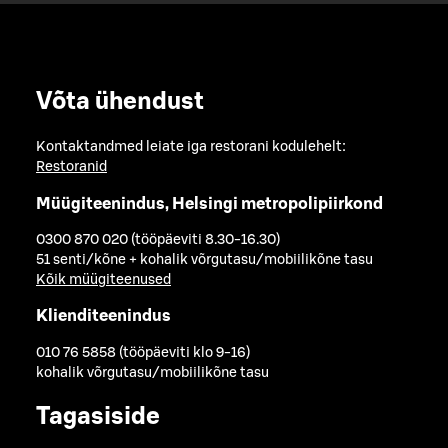
Võta ühendust
Kontaktandmed leiate iga restorani kodulehelt:
Restoranid
Müügiteenindus, Helsingi metropolipiirkond
0300 870 020 (tööpäeviti 8.30-16.30)
51 senti/kõne + kohalik võrgutasu/mobiilikõne tasu
Kõik müügiteenused
Klienditeenindus
010 76 5858 (tööpäeviti klo 9-16)
kohalik võrgutasu/mobiilikõne tasu
Tagasiside