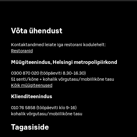
Võta ühendust
Kontaktandmed leiate iga restorani kodulehelt:
Restoranid
Müügiteenindus, Helsingi metropolipiirkond
0300 870 020 (tööpäeviti 8.30-16.30)
51 senti/kõne + kohalik võrgutasu/mobiilikõne tasu
Kõik müügiteenused
Klienditeenindus
010 76 5858 (tööpäeviti klo 9-16)
kohalik võrgutasu/mobiilikõne tasu
Tagasiside