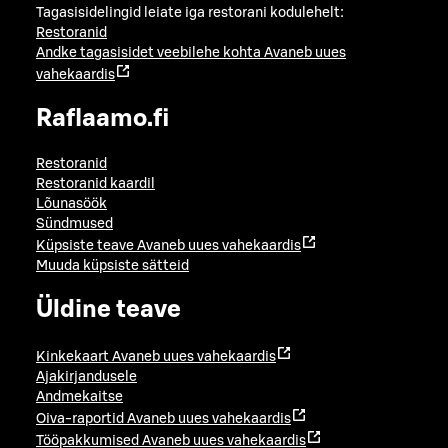
Tagasisidelingid leiate iga restorani kodulehelt:
Restoranid
Andke tagasisidet veebilehe kohta
Avaneb uues
vahekaardis
Raflaamo.fi
Restoranid
Restoranid kaardil
Lõunasöök
Sündmused
Küpsiste teave
Avaneb uues vahekaardis
Muuda küpsiste sätteid
Üldine teave
Kinkekaart
Avaneb uues vahekaardis
Ajakirjandusele
Andmekaitse
Oiva-raportid
Avaneb uues vahekaardis
Tööpakkumised
Avaneb uues vahekaardis