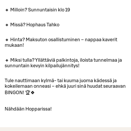
🔸 Milloin? Sunnuntaisin klo 19
🔸 Missä? Hophaus Tahko
🔸 Hinta? Maksuton osallistuminen – nappaa kaverit
mukaan!
🔸 Miksi tulla? Yllättäviä palkintoja, iloista tunnelmaa ja
sunnuntain kevyin kilpailujännitys!
Tule nauttimaan kylmä- tai kuuma juoma kädessä ja
kokeilemaan onneasi – ehkä juuri sinä huudat seuraavan
BINGON! 🏆🍀
Nähdään Hopparissa!