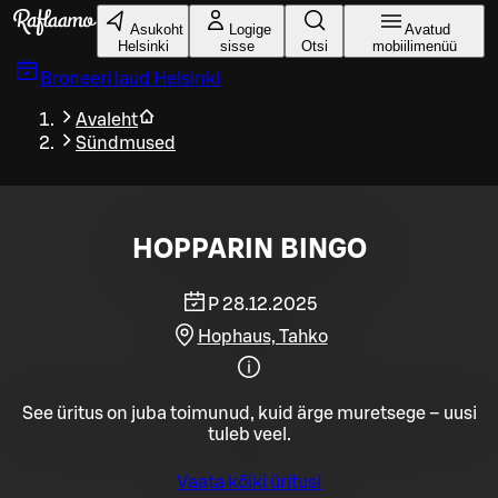
Liigu peamise sisu juurde
Asukoht
Logige
Avatud
Helsinki
sisse
Otsi
mobiilimenüü
Broneeri laud
Helsinki
Avaleht
Sündmused
HOPPARIN BINGO
P 28.12.2025
Hophaus, Tahko
See üritus on juba toimunud, kuid ärge muretsege – uusi
tuleb veel.
Vaata kõiki üritusi