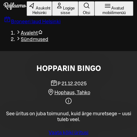
Liigu peamise sisu juurde
Asukoht
Logige
Avatud
Helsinki
sisse
Otsi
mobiilimenüü
Broneeri laud
Helsinki
Avaleht
Sündmused
HOPPARIN BINGO
P 21.12.2025
Hophaus, Tahko
See üritus on juba toimunud, kuid ärge muretsege – uusi
tuleb veel.
Vaata kõiki üritusi