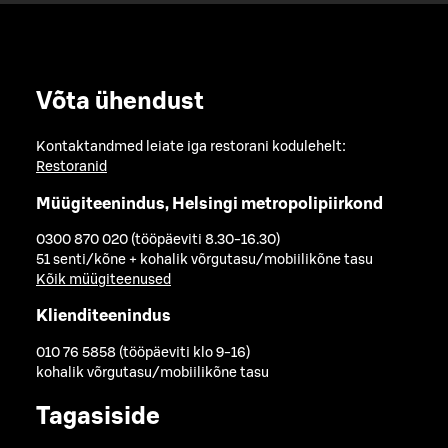
Võta ühendust
Kontaktandmed leiate iga restorani kodulehelt:
Restoranid
Müügiteenindus, Helsingi metropolipiirkond
0300 870 020 (tööpäeviti 8.30-16.30)
51 senti/kõne + kohalik võrgutasu/mobiilikõne tasu
Kõik müügiteenused
Klienditeenindus
010 76 5858 (tööpäeviti klo 9-16)
kohalik võrgutasu/mobiilikõne tasu
Tagasiside