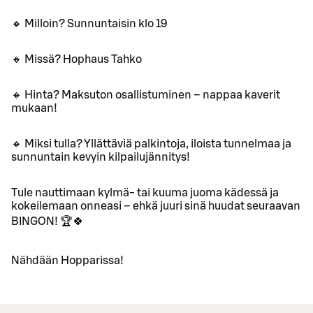
🔸 Milloin? Sunnuntaisin klo 19
🔸 Missä? Hophaus Tahko
🔸 Hinta? Maksuton osallistuminen – nappaa kaverit
mukaan!
🔸 Miksi tulla? Yllättäviä palkintoja, iloista tunnelmaa ja
sunnuntain kevyin kilpailujännitys!
Tule nauttimaan kylmä- tai kuuma juoma kädessä ja
kokeilemaan onneasi – ehkä juuri sinä huudat seuraavan
BINGON! 🏆🍀
Nähdään Hopparissa!