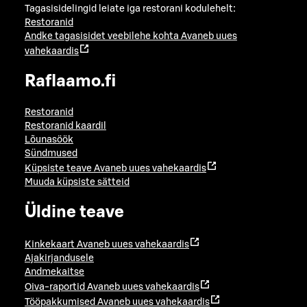
Tagasisidelingid leiate iga restorani kodulehelt:
Restoranid
Andke tagasisidet veebilehe kohta
Avaneb uues
vahekaardis
Raflaamo.fi
Restoranid
Restoranid kaardil
Lõunasöök
Sündmused
Küpsiste teave
Avaneb uues vahekaardis
Muuda küpsiste sätteid
Üldine teave
Kinkekaart
Avaneb uues vahekaardis
Ajakirjandusele
Andmekaitse
Oiva-raportid
Avaneb uues vahekaardis
Tööpakkumised
Avaneb uues vahekaardis