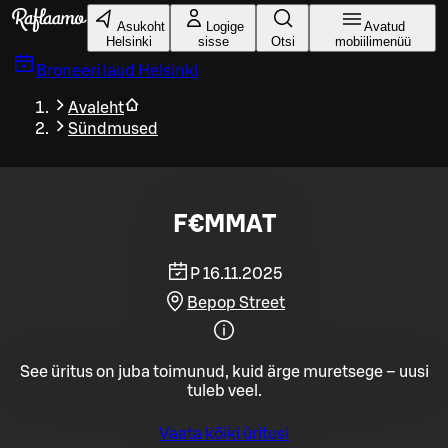
Liigu peamise sisu juurde
Asukoht
Logige
Avatud
Helsinki
sisse
Otsi
mobiilimenüü
Broneeri laud
Helsinki
Avaleht
Sündmused
F€MMAT
P 16.11.2025
Bepop Street
See üritus on juba toimunud, kuid ärge muretsege – uusi
tuleb veel.
Vaata kõiki üritusi