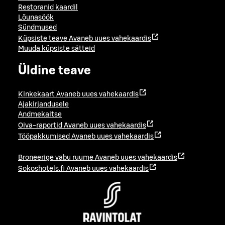
Restoranid kaardil
Lõunasöök
Sündmused
Küpsiste teave
Avaneb uues vahekaardis
Muuda küpsiste sätteid
Üldine teave
Kinkekaart
Avaneb uues vahekaardis
Ajakirjandusele
Andmekaitse
Oiva-raportid
Avaneb uues vahekaardis
Tööpakkumised
Avaneb uues vahekaardis
Broneerige vabu ruume
Avaneb uues vahekaardis
Sokoshotels.fi
Avaneb uues vahekaardis