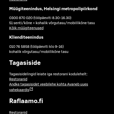
Müügiteenindus, Helsingi metropolipiirkond
0300 870 020 (tööpäeviti 8.30-16.30)
51 senti/kõne + kohalik võrgutasu/mobiilikõne tasu
Kõik müügiteenused
Klienditeenindus
010 76 5858 (tööpäeviti klo 9-16)
kohalik võrgutasu/mobiilikõne tasu
Tagasiside
Tagasisidelingid leiate iga restorani kodulehelt:
Restoranid
Andke tagasisidet veebilehe kohta
Avaneb uues
vahekaardis
Raflaamo.fi
Restoranid