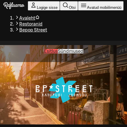
Liigu peamise sisu juurde
Logige sisse
Otsi
Avatud mobiilimenüü
Avaleht
Restoranid
Bepop Street
Esitlus
Sündmused