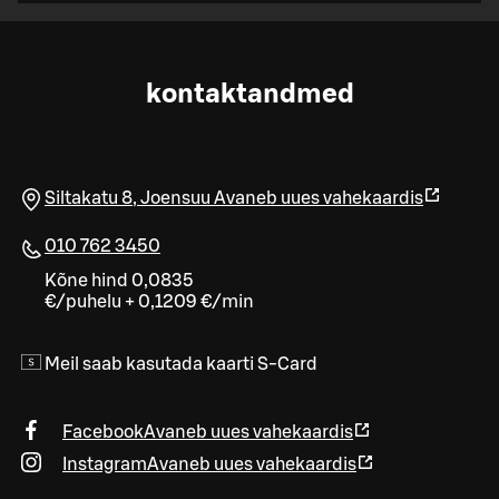
kontaktandmed
Siltakatu 8
,
Joensuu
Avaneb uues vahekaardis
010 762 3450
Kõne hind 0,0835
€/puhelu + 0,1209 €/min
Meil saab kasutada kaarti S-Card
Facebook
Avaneb uues vahekaardis
Instagram
Avaneb uues vahekaardis