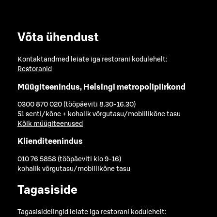
Võta ühendust
Kontaktandmed leiate iga restorani kodulehelt:
Restoranid
Müügiteenindus, Helsingi metropolipiirkond
0300 870 020 (tööpäeviti 8.30-16.30)
51 senti/kõne + kohalik võrgutasu/mobiilikõne tasu
Kõik müügiteenused
Klienditeenindus
010 76 5858 (tööpäeviti klo 9-16)
kohalik võrgutasu/mobiilikõne tasu
Tagasiside
Tagasisidelingid leiate iga restorani kodulehelt: