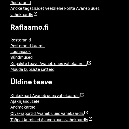
Restoranid
Andke tagasisidet veebilehe kohta
Avaneb uues
vahekaardis
Raflaamo.fi
Restoranid
Restoranid kaardil
Lõunasöök
Sündmused
Küpsiste teave
Avaneb uues vahekaardis
Muuda küpsiste sätteid
Üldine teave
Kinkekaart
Avaneb uues vahekaardis
Ajakirjandusele
Andmekaitse
Oiva-raportid
Avaneb uues vahekaardis
Tööpakkumised
Avaneb uues vahekaardis