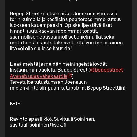
Bepop Street sijaitsee aivan Joensuun ytimessä
torin kulmalla ja kesäisin upea terassimme kutsuu
luokseen kauempaakin. Opiskelijaystävälliset
hinnat, ruutukaavan rapeimmat toastit,
säännöllisen epäsäännölliset ohjelmaillat sekä
rento henkilökunta takaavat, että vuoden jokainen
ilta voi olla siulle se hauskin!
Lisää meistä ja meidän meiningeistä löydät
Instagramin puolelta Bepop Street (
@bepopstreet
Avaneb uues vahekaardis
)
Tervetuloa tutustumaan Joensuun
mielenkiintoisimpaan katupubiin, Bepop Streettiin!
K-18
Ravintolapäällikkö, Suvituuli Soininen,
suvituuli.soininen@sok.fi