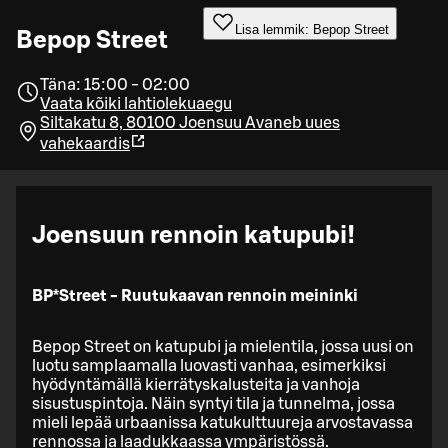
Lisa lemmik: Bepop Street
Bepop Street
Täna: 15:00 - 02:00
Vaata kõiki lahtiolekuaegu
Siltakatu 8, 80100 Joensuu
Avaneb uues
vahekaardis
Joensuun rennoin katupubi!
BP*Street - Ruutukaavan rennoin meininki
Bepop Street on katupubi ja mielentila, jossa uusi on
luotu samplaamalla luovasti vanhaa, esimerkiksi
hyödyntämällä kierrätyskalusteita ja vanhoja
sisustuspintoja. Näin syntyi tila ja tunnelma, jossa
mieli lepää urbaanissa katukulttuureja arvostavassa
rennossa ja laadukkaassa ympäristössä.