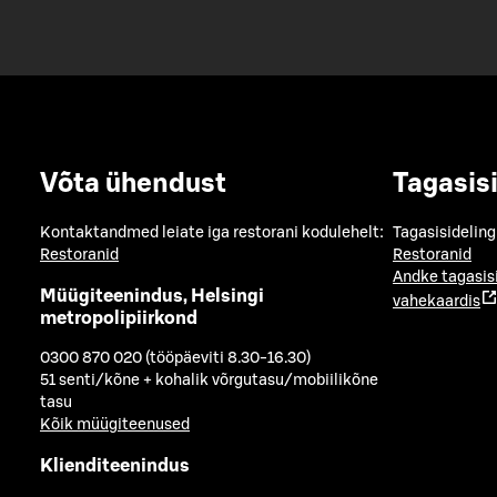
Võta ühendust
Tagasis
Kontaktandmed leiate iga restorani kodulehelt:
Tagasisideling
Restoranid
Restoranid
Andke tagasis
Müügiteenindus, Helsingi
vahekaardis
metropolipiirkond
0300 870 020 (tööpäeviti 8.30-16.30)
51 senti/kõne + kohalik võrgutasu/mobiilikõne
tasu
Kõik müügiteenused
Klienditeenindus