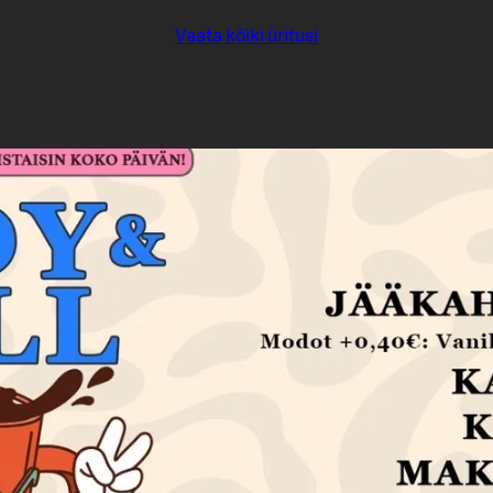
Vaata kõiki üritusi