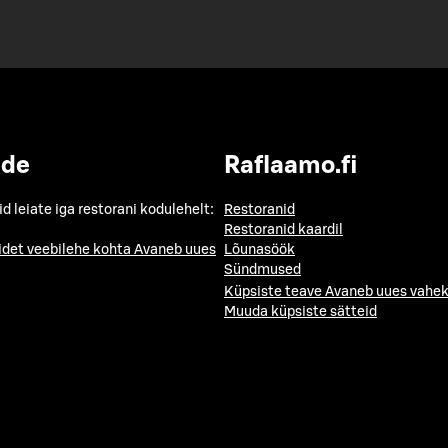
ide
Raflaamo.fi
id leiate iga restorani kodulehelt:
Restoranid
Restoranid kaardil
idet veebilehe kohta
Avaneb uues
Lõunasöök
Sündmused
Küpsiste teave
Avaneb uues vahek
Muuda küpsiste sätteid