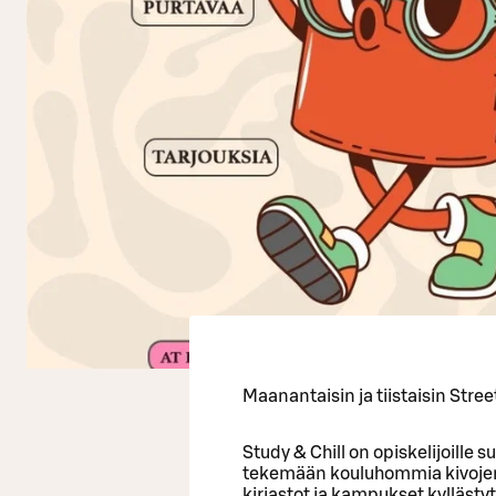
Maanantaisin ja tiistaisin Stree
Study & Chill on opiskelijoille 
tekemään kouluhommia kivojen t
kirjastot ja kampukset kyllästytt