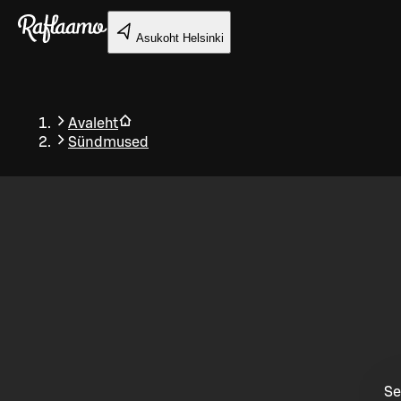
Liigu peamise sisu juurde
Asukoht
Helsinki
Avaleht
Sündmused
Tagasi
Se