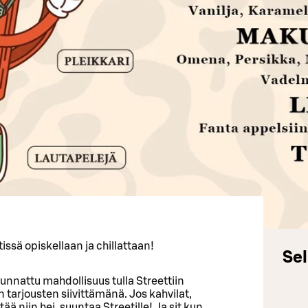
tissä opiskellaan ja chillattaan!
Sel
suunnattu mahdollisuus tulla Streettiin
arjousten siivittämänä. Jos kahvilat,
ää niin hei, suuntaa Streetille! Ja sit kun