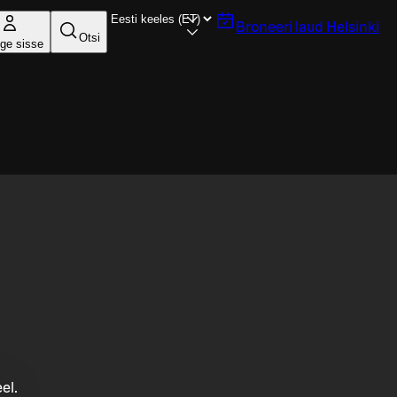
Broneeri laud
Helsinki
Otsi
ige sisse
el.