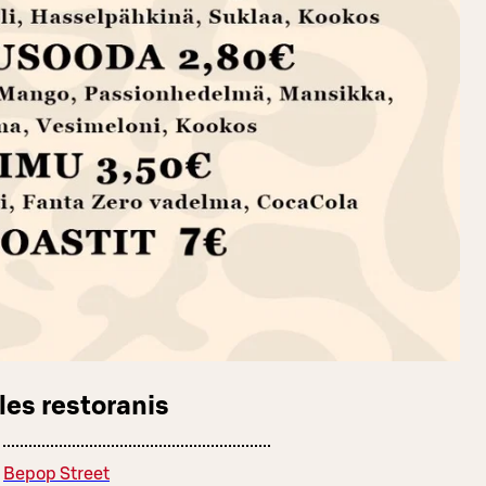
les restoranis
Bepop Street