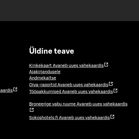
Üldine teave
Kinkekaart
Avaneb uues vahekaardis
Ajakirjandusele
Andmekaitse
Oiva-raportid
Avaneb uues vahekaardis
aardis
Tööpakkumised
Avaneb uues vahekaardis
Broneerige vabu ruume
Avaneb uues vahekaardis
Sokoshotels.fi
Avaneb uues vahekaardis