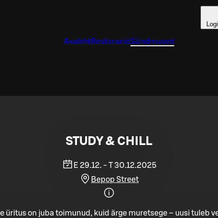
Log
Avaleht
Restoranid
Sündmused
STUDY & CHILL
E 29.12. - T 30.12.2025
Bepop Street
e üritus on juba toimunud, kuid ärge muretsege – uusi tuleb ve