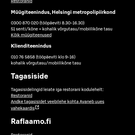
Restoranid
Müügiteenindus, Helsingi metropolipiirkond
0300 870 020 (tööpäeviti 8.30-16.30)
51 senti/kõne + kohalik võrgutasu/mobiilikõne tasu
Kõik müügiteenused
Klienditeenindus
010 76 5858 (tööpäeviti klo 9-16)
kohalik võrgutasu/mobiilikõne tasu
Tagasiside
Tagasisidelingid leiate iga restorani kodulehelt:
Restoranid
Andke tagasisidet veebilehe kohta
Avaneb uues
vahekaardis
Raflaamo.fi