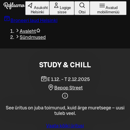
Liigu peamise sisu juurde
Asukoht
Logige
Avatud
Helsinki
sisse
Otsi
mobiilimenüü
Broneeri laud
Helsinki
Avaleht
Sündmused
STUDY & CHILL
E 1.12. - T 2.12.2025
Bepop Street
See üritus on juba toimunud, kuid ärge muretsege – uusi
tuleb veel.
Vaata kõiki üritusi