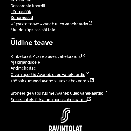
Restoranid
Restoranid kaardil
Lõunasöök
Sündmused
Küpsiste teave
Avaneb uues vahekaardis
Muuda küpsiste sätteid
Üldine teave
Kinkekaart
Avaneb uues vahekaardis
Ajakirjandusele
Andmekaitse
Oiva-raportid
Avaneb uues vahekaardis
Tööpakkumised
Avaneb uues vahekaardis
Broneerige vabu ruume
Avaneb uues vahekaardis
Sokoshotels.fi
Avaneb uues vahekaardis