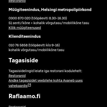
Restoranid
Müügiteenindus, Helsingi metropolipiirkond
0300 870 020 (tööpäeviti 8.30-16.30)
51 senti/kõne + kohalik võrgutasu/mobiilikõne tasu
Kõik müügiteenused
Klienditeenindus
010 76 5858 (tööpäeviti klo 9-16)
kohalik võrgutasu/mobiilikõne tasu
Tagasiside
Tagasisidelingid leiate iga restorani kodulehelt:
Restoranid
Andke tagasisidet veebilehe kohta
Avaneb uues
vahekaardis
Raflaamo.fi