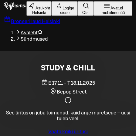
Liigu peamise sisu juurde
Asukoht
Logige
Avatud
Helsinki
sisse
Otsi
mobiilimenüü
Broneeri laud
Helsinki
Avaleht
Sündmused
STUDY & CHILL
E 17.11. - T 18.11.2025
Bepop Street
See üritus on juba toimunud, kuid ärge muretsege – uusi
tuleb veel.
Vaata kõiki üritusi