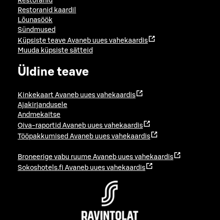
Restoranid
Restoranid kaardil
Lõunasöök
Sündmused
Küpsiste teave
Avaneb uues vahekaardis
Muuda küpsiste sätteid
Üldine teave
Kinkekaart
Avaneb uues vahekaardis
Ajakirjandusele
Andmekaitse
Oiva-raportid
Avaneb uues vahekaardis
Tööpakkumised
Avaneb uues vahekaardis
Broneerige vabu ruume
Avaneb uues vahekaardis
Sokoshotels.fi
Avaneb uues vahekaardis