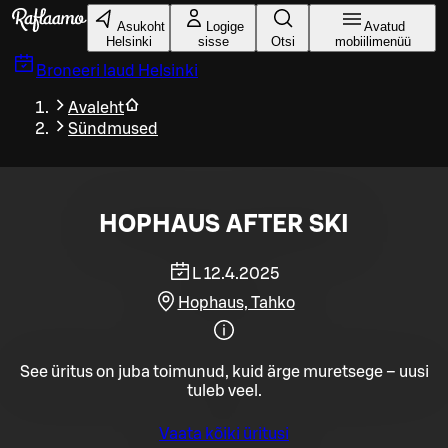
Liigu peamise sisu juurde
Asukoht
Logige
Avatud
Helsinki
sisse
Otsi
mobiilimenüü
Broneeri laud
Helsinki
Avaleht
Sündmused
HOPHAUS AFTER SKI
L 12.4.2025
Hophaus, Tahko
See üritus on juba toimunud, kuid ärge muretsege – uusi
tuleb veel.
Vaata kõiki üritusi