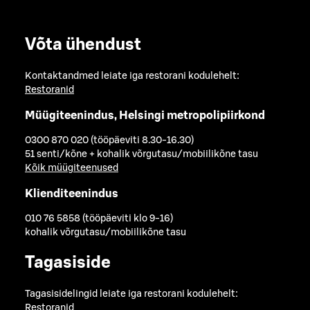
Võta ühendust
Kontaktandmed leiate iga restorani kodulehelt:
Restoranid
Müügiteenindus, Helsingi metropolipiirkond
0300 870 020 (tööpäeviti 8.30-16.30)
51 senti/kõne + kohalik võrgutasu/mobiilikõne tasu
Kõik müügiteenused
Klienditeenindus
010 76 5858 (tööpäeviti klo 9-16)
kohalik võrgutasu/mobiilikõne tasu
Tagasiside
Tagasisidelingid leiate iga restorani kodulehelt:
Restoranid