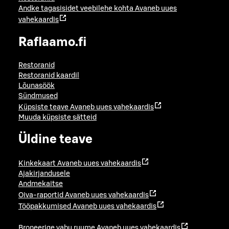
Andke tagasisidet veebilehe kohta
Avaneb uues
vahekaardis
Raflaamo.fi
Restoranid
Restoranid kaardil
Lõunasöök
Sündmused
Küpsiste teave
Avaneb uues vahekaardis
Muuda küpsiste sätteid
Üldine teave
Kinkekaart
Avaneb uues vahekaardis
Ajakirjandusele
Andmekaitse
Oiva-raportid
Avaneb uues vahekaardis
Tööpakkumised
Avaneb uues vahekaardis
Broneerige vabu ruume
Avaneb uues vahekaardis