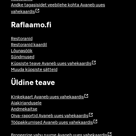
Andke tagasisidet veebilehe kohta
Avaneb uues
vahekaardis
Raflaamo.fi
Restoranid
Restoranid kaardil
Lõunasöök
Sündmused
Küpsiste teave
Avaneb uues vahekaardis
Muuda küpsiste sätteid
Üldine teave
Kinkekaart
Avaneb uues vahekaardis
Ajakirjandusele
Andmekaitse
Oiva-raportid
Avaneb uues vahekaardis
Tööpakkumised
Avaneb uues vahekaardis
Broneerige vabu ruume
Avaneb uues vahekaardis