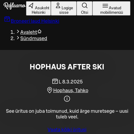
Liigu peamise sisu juurde
Asukoht
Logige
Avatud
Helsinki
sisse
Otsi
mobiilimenüü
Broneeri laud
Helsinki
Avaleht
Sündmused
HOPHAUS AFTER SKI
L 8.3.2025
Hophaus, Tahko
See üritus on juba toimunud, kuid ärge muretsege – uusi
tuleb veel.
Vaata kõiki üritusi