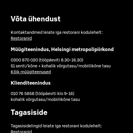
Võta ühendust
Kontaktandmed leiate iga restorani kodulehelt:
Restoranid
Müügiteenindus, Helsingi metropolipiirkond
0300 870 020 (tööpäeviti 8.30-16.30)
51 senti/kõne + kohalik võrgutasu/mobiilikõne tasu
Kõik müügiteenused
Klienditeenindus
010 76 5858 (tööpäeviti klo 9-16)
kohalik võrgutasu/mobiilikõne tasu
Tagasiside
Tagasisidelingid leiate iga restorani kodulehelt:
Restoranid