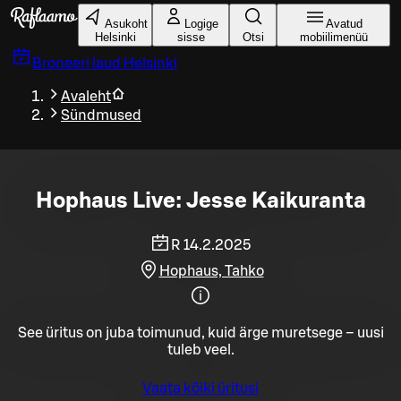
Liigu peamise sisu juurde
Asukoht
Logige
Avatud
Helsinki
sisse
Otsi
mobiilimenüü
Broneeri laud
Helsinki
Avaleht
Sündmused
Hophaus Live: Jesse Kaikuranta
R 14.2.2025
Hophaus, Tahko
See üritus on juba toimunud, kuid ärge muretsege – uusi
tuleb veel.
Vaata kõiki üritusi