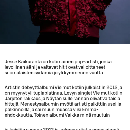
Jesse Kaikuranta on kotimainen pop-artisti, jonka
levollinen ääni ja valtavat hitit ovat valloittaneet
suomalaisten sydämiä jo yli kymmenen vuotta.
Artistin debyyttialbumi Vie mut kotiin julkaistiin 2012 ja
on myynyt yli tuplaplatinaa. Levyn singlet Vie mut kotiin,
Järjetön rakkaus ja Näytän sulle rannan olivat valtaisia
hittejä. Menestysalbumin myötä artisti palkittiin useilla
palkinnoilla ja sai muun muassa viisi Emma-
ehdokkuutta. Toinen albumi Vaikka minä muutuin
julkaistiin vuonna 2013 ja kolmas artistin omaa nimeä