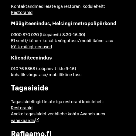
Kontaktandmed leiate iga restorani kodulehelt:
Restoranid
Müügiteenindus, Helsingi metropolipiirkond
0300 870 020 (tööpäeviti 8.30-16.30)
51 senti/kõne + kohalik võrgutasu/mobiilikõne tasu
Kõik müügiteenused
Klienditeenindus
010 76 5858 (tööpäeviti klo 9-16)
kohalik võrgutasu/mobiilikõne tasu
Tagasiside
Tagasisidelingid leiate iga restorani kodulehelt:
Restoranid
Andke tagasisidet veebilehe kohta
Avaneb uues
vahekaardis
Raflaamo.fi