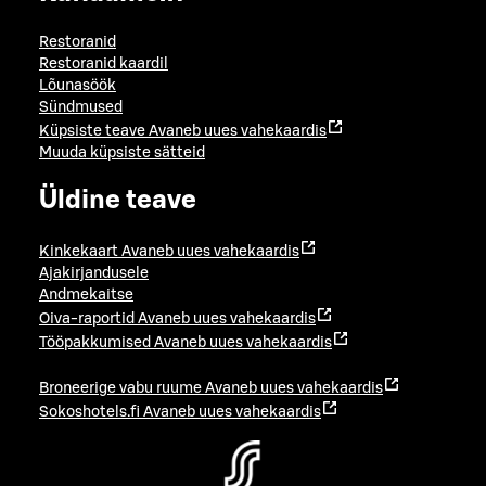
Restoranid
Restoranid kaardil
Lõunasöök
Sündmused
Küpsiste teave
Avaneb uues vahekaardis
Muuda küpsiste sätteid
Üldine teave
Kinkekaart
Avaneb uues vahekaardis
Ajakirjandusele
Andmekaitse
Oiva-raportid
Avaneb uues vahekaardis
Tööpakkumised
Avaneb uues vahekaardis
Broneerige vabu ruume
Avaneb uues vahekaardis
Sokoshotels.fi
Avaneb uues vahekaardis