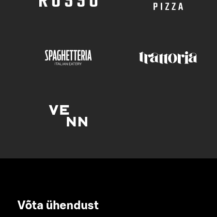
Võta ühendust