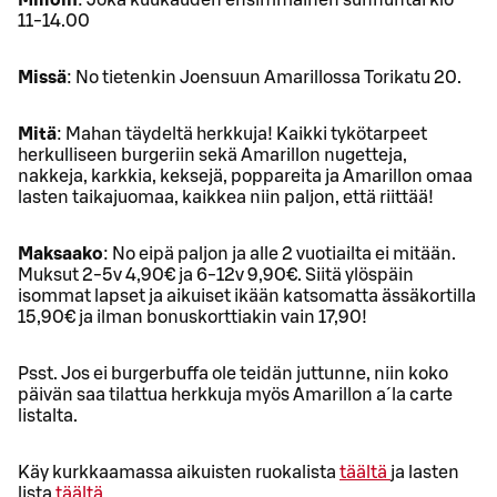
Milloin
: Joka kuukauden ensimmäinen sunnuntai klo
11-14.00
Missä
: No tietenkin Joensuun Amarillossa Torikatu 20.
Mitä
: Mahan täydeltä herkkuja! Kaikki tykötarpeet
herkulliseen burgeriin sekä Amarillon nugetteja,
nakkeja, karkkia, keksejä, poppareita ja Amarillon omaa
lasten taikajuomaa, kaikkea niin paljon, että riittää!
Maksaako
: No eipä paljon ja alle 2 vuotiailta ei mitään.
Muksut 2-5v 4,90€ ja 6-12v 9,90€. Siitä ylöspäin
isommat lapset ja aikuiset ikään katsomatta ässäkortilla
15,90€ ja ilman bonuskorttiakin vain 17,90!
Psst. Jos ei burgerbuffa ole teidän juttunne, niin koko
päivän saa tilattua herkkuja myös Amarillon a´la carte
listalta.
Käy kurkkaamassa aikuisten ruokalista
täältä
ja lasten
lista
täältä
.