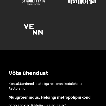
Võta ühendust
Kontaktandmed leiate iga restorani kodulehelt:
Restoranid
Müügiteenindus, Helsingi metropolipiirkond
0300 870 020 (tööpäeviti 8.30-16.30)