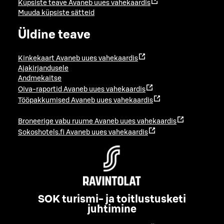
Küpsiste teave
Avaneb uues vahekaardis
Muuda küpsiste sätteid
Üldine teave
Kinkekaart
Avaneb uues vahekaardis
Ajakirjandusele
Andmekaitse
Oiva-raportid
Avaneb uues vahekaardis
Tööpakkumised
Avaneb uues vahekaardis
Broneerige vabu ruume
Avaneb uues vahekaardis
Sokoshotels.fi
Avaneb uues vahekaardis
SOK turismi- ja toitlustusketi
juhtimine