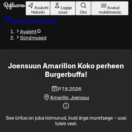
Liigu peamise sisu juurde
Asukoht
Logige
Avatud
Helsinki
sisse
Otsi
mobiilimenüü
Broneeri laud
Helsinki
Avaleht
Sündmused
Joensuun Amarillon Koko perheen
Burgerbuffa!
P 7.6.2026
Amarillo, Joensuu
See üritus on juba toimunud, kuid ärge muretsege – uusi
tuleb veel.