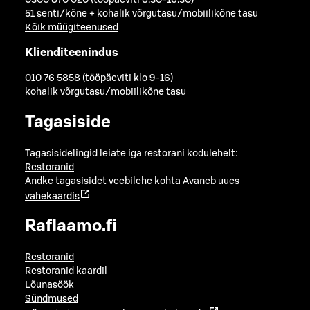
51 senti/kõne + kohalik võrgutasu/mobiilikõne tasu
Kõik müügiteenused
Klienditeenindus
010 76 5858 (tööpäeviti klo 9-16)
kohalik võrgutasu/mobiilikõne tasu
Tagasiside
Tagasisidelingid leiate iga restorani kodulehelt:
Restoranid
Andke tagasisidet veebilehe kohta
Avaneb uues
vahekaardis
Raflaamo.fi
Restoranid
Restoranid kaardil
Lõunasöök
Sündmused