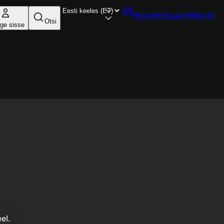
Broneeri laud
Helsinki
Otsi
ige sisse
el.