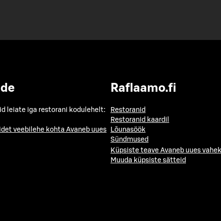
ide
Raflaamo.fi
id leiate iga restorani kodulehelt:
Restoranid
Restoranid kaardil
idet veebilehe kohta
Avaneb uues
Lõunasöök
Sündmused
Küpsiste teave
Avaneb uues vahek
Muuda küpsiste sätteid