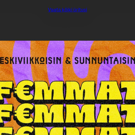
Vaata kõiki üritusi