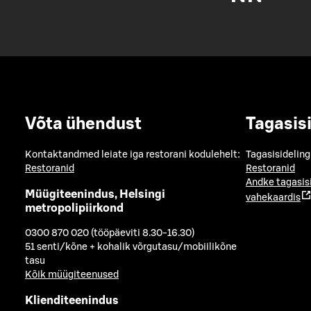
Võta ühendust
Tagasis
Kontaktandmed leiate iga restorani kodulehelt:
Tagasisideling
Restoranid
Restoranid
Andke tagasis
Müügiteenindus, Helsingi
vahekaardis
metropolipiirkond
0300 870 020 (tööpäeviti 8.30-16.30)
51 senti/kõne + kohalik võrgutasu/mobiilikõne
tasu
Kõik müügiteenused
Klienditeenindus