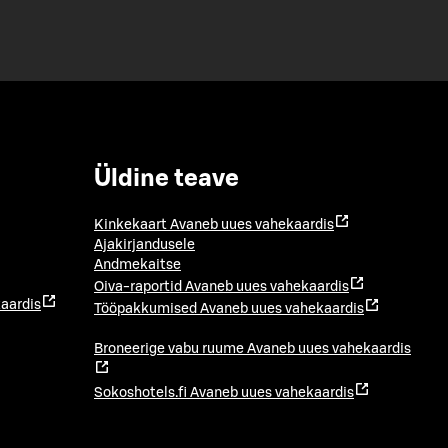
Üldine teave
Kinkekaart
Avaneb uues vahekaardis
Ajakirjandusele
Andmekaitse
Oiva-raportid
Avaneb uues vahekaardis
aardis
Tööpakkumised
Avaneb uues vahekaardis
Broneerige vabu ruume
Avaneb uues vahekaardis
Sokoshotels.fi
Avaneb uues vahekaardis