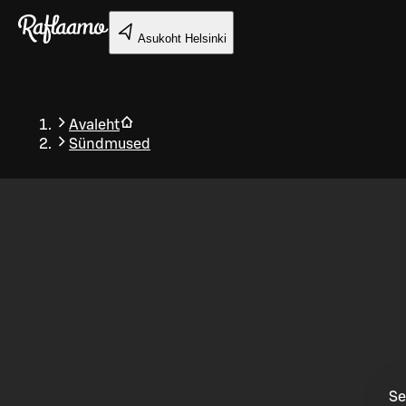
Liigu peamise sisu juurde
Asukoht
Helsinki
Avaleht
Sündmused
Tagasi
Se