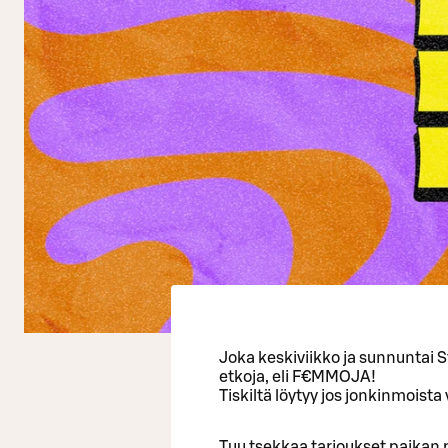
Joka keskiviikko ja sunnuntai 
etkoja, eli F€MMOJA!
Tiskiltä löytyy jos jonkinmoista 
Tuu tsekkaa tarjoukset paikan 