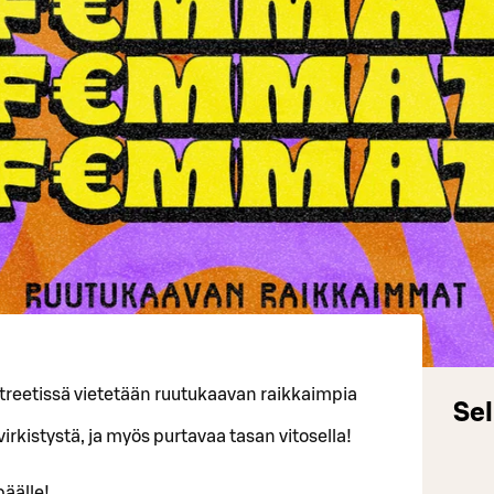
Streetissä vietetään ruutukaavan raikkaimpia
Sel
virkistystä, ja myös purtavaa tasan vitosella!
päälle!