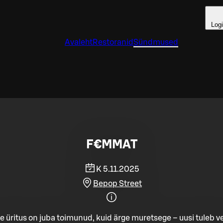
Log
Avaleht
Restoranid
Sündmused
F€MMAT
K 5.11.2025
Bepop Street
e üritus on juba toimunud, kuid ärge muretsege – uusi tuleb ve