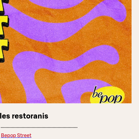
les restoranis
Bepop Street