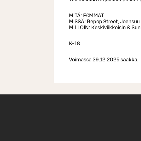
MITÄ: F€MMAT
MISSÄ: Bepop Street, Joensuu
MILLOIN: Keskiviikkoisin & Sun
K-18
Voimassa 29.12.2025 saakka.