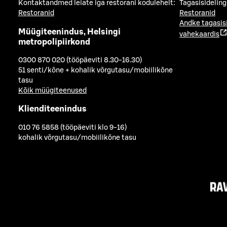
Kontaktandmed leiate iga restorani kodulehelt:
Tagasisideling
Restoranid
Restoranid
Andke tagasis
Müügiteenindus, Helsingi
vahekaardis
metropolipiirkond
0300 870 020 (tööpäeviti 8.30-16.30)
51 senti/kõne + kohalik võrgutasu/mobiilikõne
tasu
Kõik müügiteenused
Klienditeenindus
010 76 5858 (tööpäeviti klo 9-16)
kohalik võrgutasu/mobiilikõne tasu