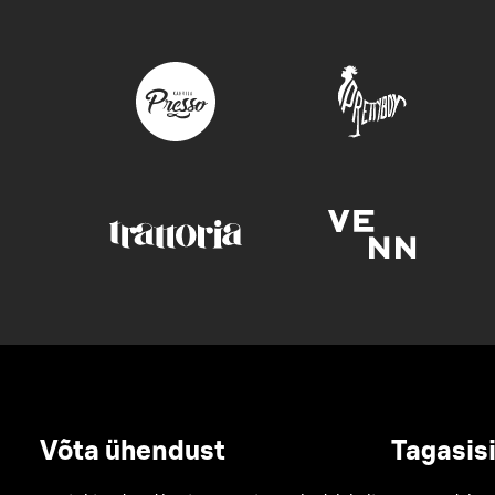
Võta ühendust
Tagasis