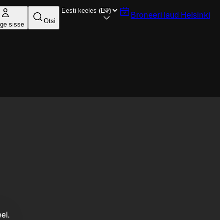
Broneeri laud
Helsinki
Otsi
ige sisse
el.