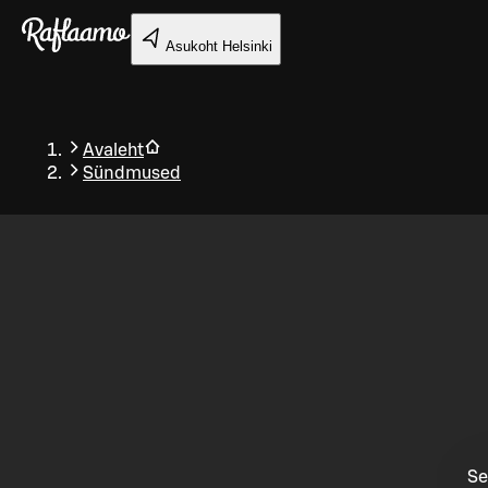
Liigu peamise sisu juurde
Asukoht
Helsinki
Avaleht
Sündmused
Tagasi
Se