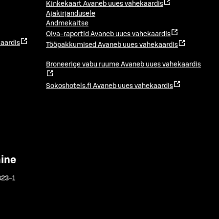
Kinkekaart
Avaneb uues vahekaardis
Ajakirjandusele
Andmekaitse
Oiva-raportid
Avaneb uues vahekaardis
aardis
Tööpakkumised
Avaneb uues vahekaardis
Broneerige vabu ruume
Avaneb uues vahekaardis
Sokoshotels.fi
Avaneb uues vahekaardis
mine
323-1