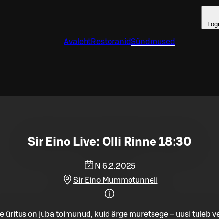
Log
Avaleht
Restoranid
Sündmused
Sir Eino Live: Olli Rinne 18:30
N 6.2.2025
Sir Eino Mummotunneli
e üritus on juba toimunud, kuid ärge muretsege – uusi tuleb ve