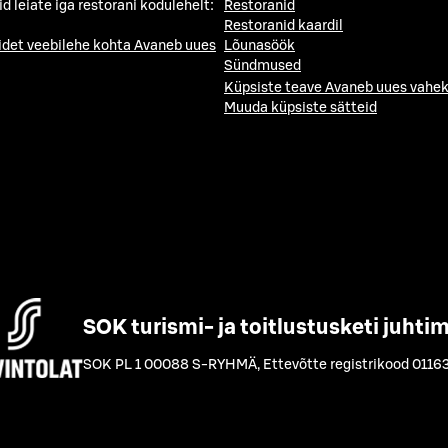
id leiate iga restorani kodulehelt:
Restoranid
Restoranid kaardil
idet veebilehe kohta
Avaneb uues
Lõunasöök
Sündmused
Küpsiste teave
Avaneb uues vahek
Muuda küpsiste sätteid
SOK turismi- ja toitlustusketi juhti
SOK PL 1 00088 S-RYHMÄ
,
Ettevõtte registrikood 0116