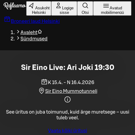
Liigu peamise sisu juurde
Asukoht
Logige
Avatud
Helsinki
sisse
Otsi
mobiilimenüü
Broneeri laud
Helsinki
Avaleht
Sündmused
Sir Eino Live: Ari Joki 19:30
K 15.4. - N 16.4.2026
Sir Eino Mummotunneli
See üritus on juba toimunud, kuid ärge muretsege – uusi
tuleb veel.
Vaata kõiki üritusi