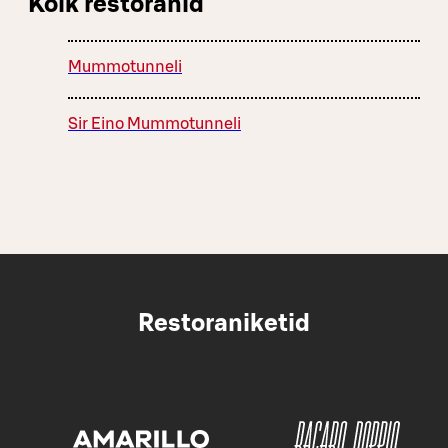
Kõik restoranid
Mummotunneli
Sir Eino Mummotunneli
Restoraniketid