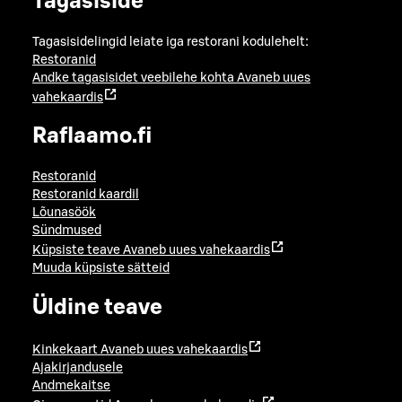
Tagasiside
Tagasisidelingid leiate iga restorani kodulehelt:
Restoranid
Andke tagasisidet veebilehe kohta
Avaneb uues
vahekaardis
Raflaamo.fi
Restoranid
Restoranid kaardil
Lõunasöök
Sündmused
Küpsiste teave
Avaneb uues vahekaardis
Muuda küpsiste sätteid
Üldine teave
Kinkekaart
Avaneb uues vahekaardis
Ajakirjandusele
Andmekaitse