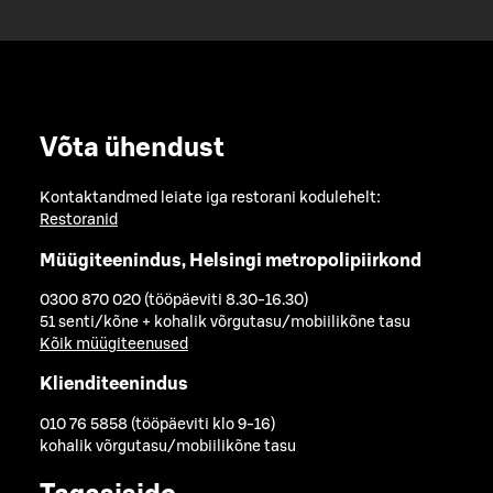
Võta ühendust
Kontaktandmed leiate iga restorani kodulehelt:
Restoranid
Müügiteenindus, Helsingi metropolipiirkond
0300 870 020 (tööpäeviti 8.30-16.30)
51 senti/kõne + kohalik võrgutasu/mobiilikõne tasu
Kõik müügiteenused
Klienditeenindus
010 76 5858 (tööpäeviti klo 9-16)
kohalik võrgutasu/mobiilikõne tasu