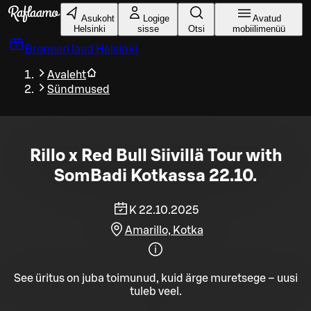
Liigu peamise sisu juurde
Asukoht
Logige
Avatud
Helsinki
sisse
Otsi
mobiilimenüü
Broneeri laud
Helsinki
Avaleht
Sündmused
Rillo x Red Bull Siivillä Tour with
SomBadi Kotkassa 22.10.
K 22.10.2025
Amarillo, Kotka
See üritus on juba toimunud, kuid ärge muretsege – uusi
tuleb veel.