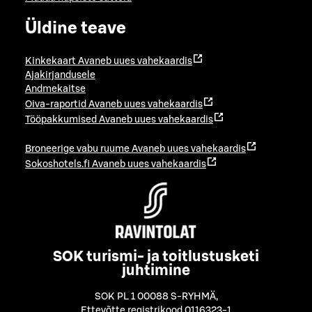
Üldine teave
Kinkekaart
Avaneb uues vahekaardis
Ajakirjandusele
Andmekaitse
Oiva-raportid
Avaneb uues vahekaardis
Tööpakkumised
Avaneb uues vahekaardis
Broneerige vabu ruume
Avaneb uues vahekaardis
Sokoshotels.fi
Avaneb uues vahekaardis
SOK turismi- ja toitlustusketi
juhtimine
SOK PL 1 00088 S-RYHMÄ
,
Ettevõtte registrikood 0116323-1