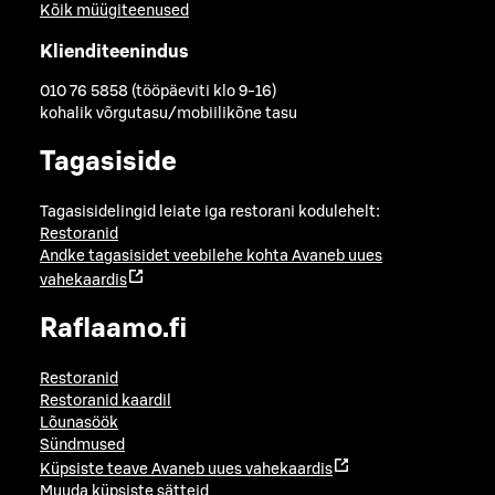
Kõik müügiteenused
Klienditeenindus
010 76 5858 (tööpäeviti klo 9-16)
kohalik võrgutasu/mobiilikõne tasu
Tagasiside
Tagasisidelingid leiate iga restorani kodulehelt:
Restoranid
Andke tagasisidet veebilehe kohta
Avaneb uues
vahekaardis
Raflaamo.fi
Restoranid
Restoranid kaardil
Lõunasöök
Sündmused
Küpsiste teave
Avaneb uues vahekaardis
Muuda küpsiste sätteid