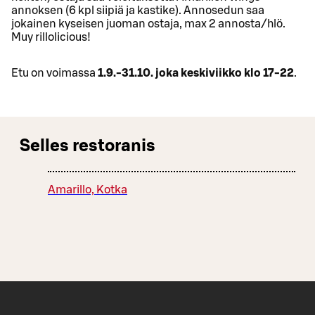
annoksen (6 kpl siipiä ja kastike). Annosedun saa
jokainen kyseisen juoman ostaja, max 2 annosta/hlö.
Muy rillolicious!
Etu on voimassa
1.9.-31.10. joka keskiviikko klo 17-22
.
Selles restoranis
Amarillo, Kotka