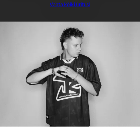
Vaata kõiki üritusi