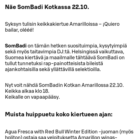
Näe SomBadi Kotkassa 22.10.
Syksyn tulisin keikkakiertue Amarilloissa – ¡Quiero
bailar, olééé!
SomBadi
on tämän hetken suosituimpia, kysytyimpiä
sekä myös taitavimpia DJ:tä. Helsingissä vaikuttava,
Suomea kiertävä ja maailmalle tähtäävä SomBadi on
tullut tunnetuksi rap-painotteisista bileistä
ajankohtaisilla sekä yllättävillä selektioilla.
Nyt voit nähdä SomBadin Kotkan Amarillossa 22.10.
Keikka alkaa klo 18.
Keikalle on vapaapääsy.
Muista huippuetu koko kiertueen ajan:
Agua Fresca with Red Bull Winter Edition -juoman (myös
holiton) ostaja saa veloituksetta Amarillon wings-