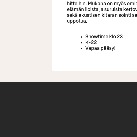
hitteihin. Mukana on myös omia l
elämän iloista ja suruista kerto
sekä akustisen kitaran sointi 
uppotua.
Showtime klo 23
K-22
Vapaa pääsy!