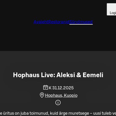
Log
Avaleht
Restoranid
Sündmused
Hophaus Live: Aleksi & Eemeli
K 31.12.2025
Hophaus, Kuopio
e üritus on juba toimunud, kuid ärge muretsege – uusi tuleb ve