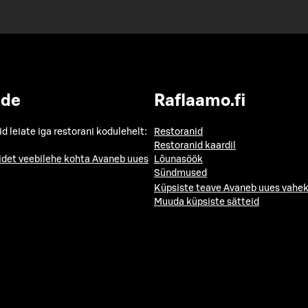
ide
Raflaamo.fi
id leiate iga restorani kodulehelt:
Restoranid
Restoranid kaardil
idet veebilehe kohta
Avaneb uues
Lõunasöök
Sündmused
Küpsiste teave
Avaneb uues vahek
Muuda küpsiste sätteid