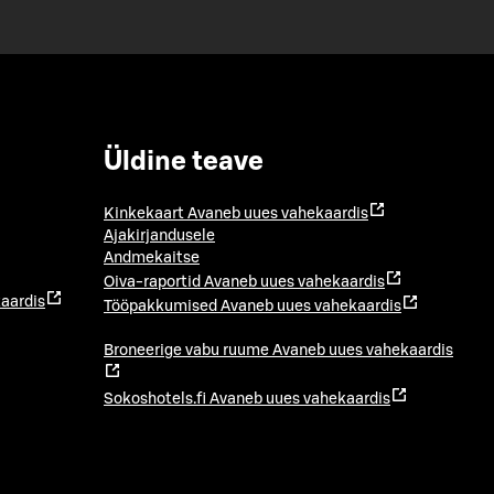
Üldine teave
Kinkekaart
Avaneb uues vahekaardis
Ajakirjandusele
Andmekaitse
Oiva-raportid
Avaneb uues vahekaardis
aardis
Tööpakkumised
Avaneb uues vahekaardis
Broneerige vabu ruume
Avaneb uues vahekaardis
Sokoshotels.fi
Avaneb uues vahekaardis