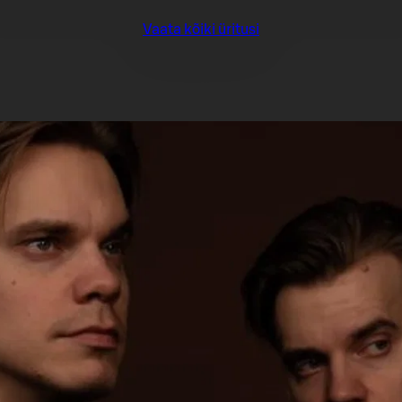
Vaata kõiki üritusi