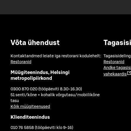
Võta ühendust
Tagasis
Kontaktandmed leiate iga restorani kodulehelt:
Tagasisideling
Restoranid
Restoranid
Andke tagasis
Müügiteenindus, Helsingi
vahekaardis
metropolipiirkond
0300 870 020 (tööpäeviti 8.30-16.30)
51 senti/kõne + kohalik võrgutasu/mobiilikõne
tasu
Kõik müügiteenused
Klienditeenindus
010 76 5858 (tööpäeviti klo 9-16)