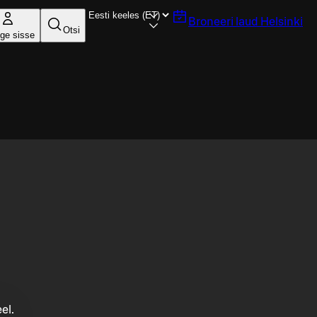
Broneeri laud
Helsinki
Otsi
ige sisse
el.