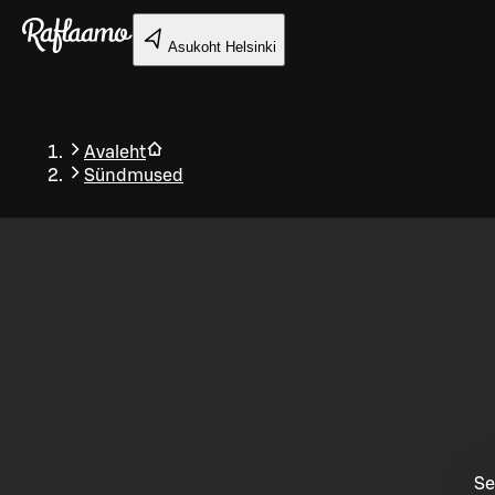
Liigu peamise sisu juurde
Asukoht
Helsinki
Avaleht
Sündmused
Tagasi
Se