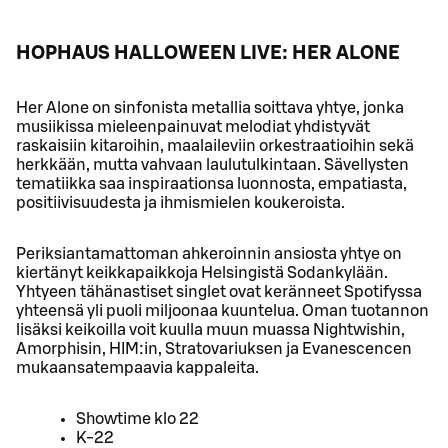
HOPHAUS HALLOWEEN LIVE: HER ALONE
Her Alone on sinfonista metallia soittava yhtye, jonka
musiikissa mieleenpainuvat melodiat yhdistyvät
raskaisiin kitaroihin, maalaileviin orkestraatioihin sekä
herkkään, mutta vahvaan laulutulkintaan. Sävellysten
tematiikka saa inspiraationsa luonnosta, empatiasta,
positiivisuudesta ja ihmismielen koukeroista.
Periksiantamattoman ahkeroinnin ansiosta yhtye on
kiertänyt keikkapaikkoja Helsingistä Sodankylään.
Yhtyeen tähänastiset singlet ovat keränneet Spotifyssa
yhteensä yli puoli miljoonaa kuuntelua. Oman tuotannon
lisäksi keikoilla voit kuulla muun muassa Nightwishin,
Amorphisin, HIM:in, Stratovariuksen ja Evanescencen
mukaansatempaavia kappaleita.
Showtime klo 22
K-22