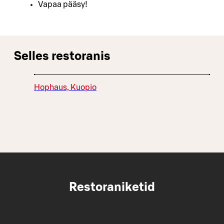
Vapaa pääsy!
Selles restoranis
Hophaus, Kuopio
Restoraniketid