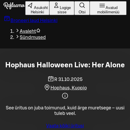
Liigu peamise sisu juurde
Asukoht
Logige
Avatud
Helsinki
sisse
Otsi
mobiilimenüü
Broneeri laud
Helsinki
Avaleht
Sündmused
Hophaus Halloween Live: Her Alone
R 31.10.2025
Hophaus, Kuopio
See üritus on juba toimunud, kuid ärge muretsege – uusi
tuleb veel.
Vaata kõiki üritusi