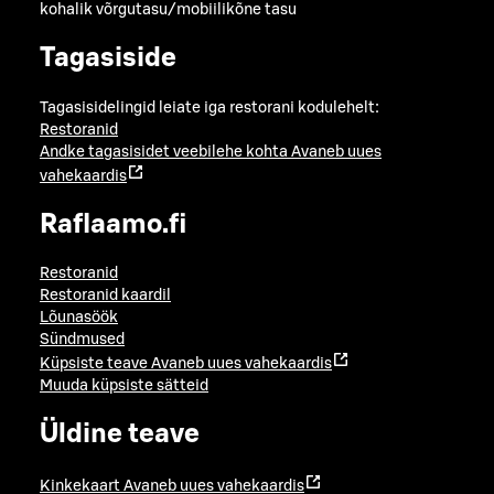
kohalik võrgutasu/mobiilikõne tasu
Tagasiside
Tagasisidelingid leiate iga restorani kodulehelt:
Restoranid
Andke tagasisidet veebilehe kohta
Avaneb uues
vahekaardis
Raflaamo.fi
Restoranid
Restoranid kaardil
Lõunasöök
Sündmused
Küpsiste teave
Avaneb uues vahekaardis
Muuda küpsiste sätteid
Üldine teave
Kinkekaart
Avaneb uues vahekaardis