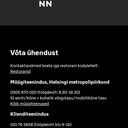
Võta ühendust
Kontaktandmed leiate iga restorani kodulehelt:
Restoranid
Müügiteenindus, Helsingi metropolipiirkond
0300 870 020 (tööpäeviti 8.30-16.30)
51 senti/kõne + kohalik võrgutasu/mobiilikõne tasu
Kõik müügiteenused
Klienditeenindus
010 76 5858 (tööpäeviti klo 9-16)