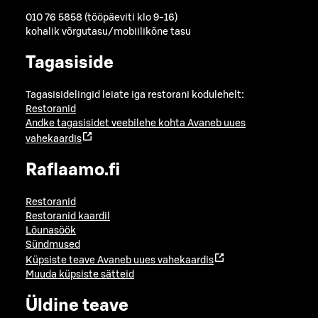
010 76 5858 (tööpäeviti klo 9-16)
kohalik võrgutasu/mobiilikõne tasu
Tagasiside
Tagasisidelingid leiate iga restorani kodulehelt:
Restoranid
Andke tagasisidet veebilehe kohta
Avaneb uues
vahekaardis
Raflaamo.fi
Restoranid
Restoranid kaardil
Lõunasöök
Sündmused
Küpsiste teave
Avaneb uues vahekaardis
Muuda küpsiste sätteid
Üldine teave