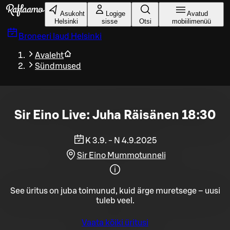
Liigu peamise sisu juurde
Asukoht
Logige
Avatud
Helsinki
sisse
Otsi
mobiilimenüü
Broneeri laud
Helsinki
Avaleht
Sündmused
Sir Eino Live: Juha Räisänen 18:30
K 3.9. - N 4.9.2025
Sir Eino Mummotunneli
See üritus on juba toimunud, kuid ärge muretsege – uusi
tuleb veel.
Vaata kõiki üritusi