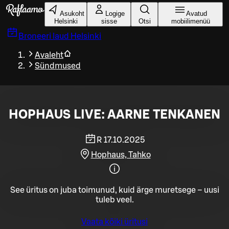
Liigu peamise sisu juurde
Asukoht
Logige
Avatud
Helsinki
sisse
Otsi
mobiilimenüü
Broneeri laud
Helsinki
Avaleht
Sündmused
HOPHAUS LIVE: AARNE TENKANEN
R 17.10.2025
Hophaus, Tahko
See üritus on juba toimunud, kuid ärge muretsege – uusi
tuleb veel.
Vaata kõiki üritusi