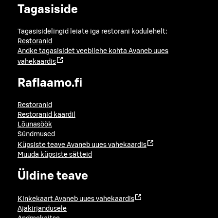
Tagasiside
Tagasisidelingid leiate iga restorani kodulehelt:
Restoranid
Andke tagasisidet veebilehe kohta
Avaneb uues
vahekaardis
Raflaamo.fi
Restoranid
Restoranid kaardil
Lõunasöök
Sündmused
Küpsiste teave
Avaneb uues vahekaardis
Muuda küpsiste sätteid
Üldine teave
Kinkekaart
Avaneb uues vahekaardis
Ajakirjandusele