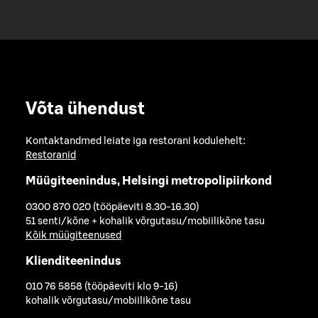
Võta ühendust
Kontaktandmed leiate iga restorani kodulehelt:
Restoranid
Müügiteenindus, Helsingi metropolipiirkond
0300 870 020 (tööpäeviti 8.30-16.30)
51 senti/kõne + kohalik võrgutasu/mobiilikõne tasu
Kõik müügiteenused
Klienditeenindus
010 76 5858 (tööpäeviti klo 9-16)
kohalik võrgutasu/mobiilikõne tasu