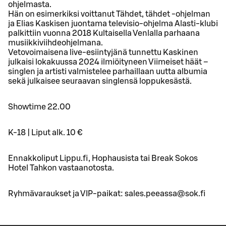
ohjelmasta.
Hän on esimerkiksi voittanut Tähdet, tähdet -ohjelman
ja Elias Kaskisen juontama televisio-ohjelma Alasti-klubi
palkittiin vuonna 2018 Kultaisella Venlalla parhaana
musiikkiviihdeohjelmana.
Vetovoimaisena live-esiintyjänä tunnettu Kaskinen
julkaisi lokakuussa 2024 ilmiöityneen Viimeiset häät –
singlen ja artisti valmistelee parhaillaan uutta albumia
sekä julkaisee seuraavan singlensä loppukesästä.
Showtime 22.00
K-18 | Liput alk. 10 €
Ennakkoliput Lippu.fi, Hophausista tai Break Sokos
Hotel Tahkon vastaanotosta.
Ryhmävaraukset ja VIP-paikat: sales.peeassa@sok.fi