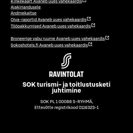
Kinkekaart
Avaneb uues vahekaardis
Ajakirjandusele
Andmekaitse
Oiva-raportid
Avaneb uues vahekaardis
Tööpakkumised
Avaneb uues vahekaardis
Broneerige vabu ruume
Avaneb uues vahekaardis
Sokoshotels.fi
Avaneb uues vahekaardis
SOK turismi- ja toitlustusketi
juhtimine
SOK PL 1 00088 S-RYHMÄ
,
Ettevõtte registrikood 0116323-1