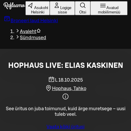
Liigu peamise sisu juurde
Asukoht
Logige
Avatud
Helsinki
sisse
Otsi
mobiilimenüü
Broneeri laud
Helsinki
Avaleht
Sündmused
HOPHAUS LIVE: ELIAS KASKINEN
L 18.10.2025
Hophaus, Tahko
See üritus on juba toimunud, kuid ärge muretsege – uusi
tuleb veel.
Vaata kõiki üritusi