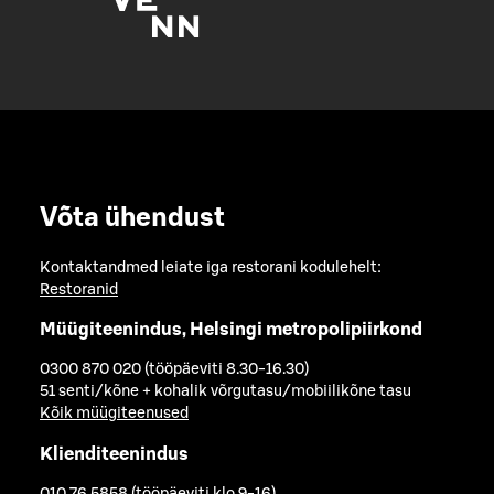
Võta ühendust
Kontaktandmed leiate iga restorani kodulehelt:
Restoranid
Müügiteenindus, Helsingi metropolipiirkond
0300 870 020 (tööpäeviti 8.30-16.30)
51 senti/kõne + kohalik võrgutasu/mobiilikõne tasu
Kõik müügiteenused
Klienditeenindus