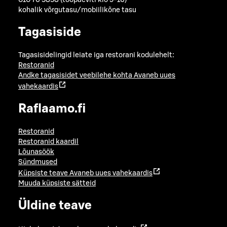
010 76 5858 (tööpäeviti klo 9-16)
kohalik võrgutasu/mobiilikõne tasu
Tagasiside
Tagasisidelingid leiate iga restorani kodulehelt:
Restoranid
Andke tagasisidet veebilehe kohta
Avaneb uues
vahekaardis
Raflaamo.fi
Restoranid
Restoranid kaardil
Lõunasöök
Sündmused
Küpsiste teave
Avaneb uues vahekaardis
Muuda küpsiste sätteid
Üldine teave