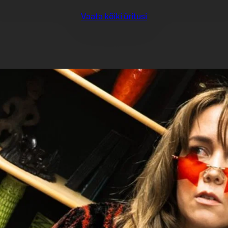
Vaata kõiki üritusi