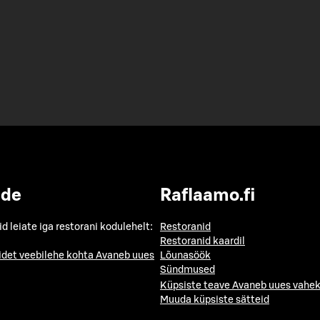
ide
Raflaamo.fi
id leiate iga restorani kodulehelt:
Restoranid
Restoranid kaardil
idet veebilehe kohta
Avaneb uues
Lõunasöök
Sündmused
Küpsiste teave
Avaneb uues vahek
Muuda küpsiste sätteid