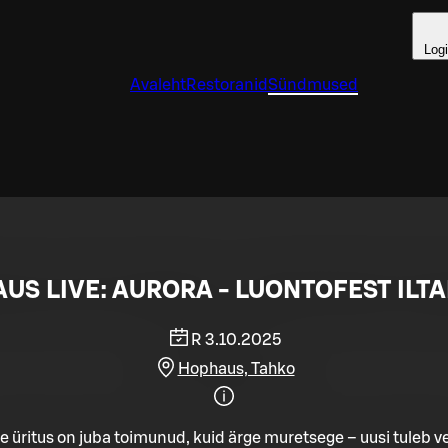
Log
Avaleht
Restoranid
Sündmused
US LIVE: AURORA - LUONTOFEST ILTA
R 3.10.2025
Hophaus, Tahko
e üritus on juba toimunud, kuid ärge muretsege – uusi tuleb ve