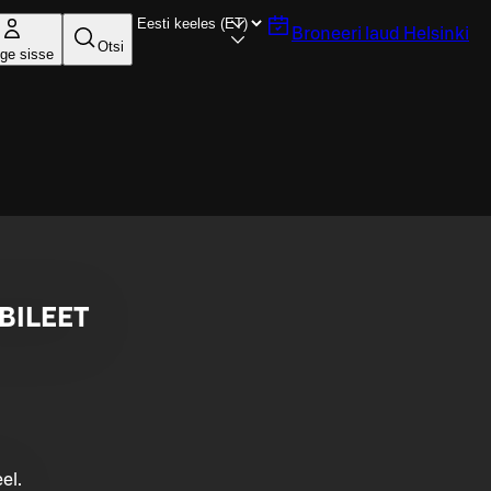
Broneeri laud
Helsinki
Otsi
ige sisse
BILEET
el.