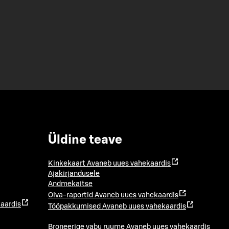
Üldine teave
Kinkekaart
Avaneb uues vahekaardis
Ajakirjandusele
Andmekaitse
Oiva-raportid
Avaneb uues vahekaardis
aardis
Tööpakkumised
Avaneb uues vahekaardis
Broneerige vabu ruume
Avaneb uues vahekaardis