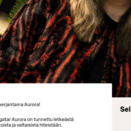
perjantaina Aurora!
Sel
atar Aurora on tunnettu letkeästä
ista ja valtaisista hiteistään.