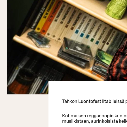
Tahkon Luontofest iltabileissä 
Kotimaisen reggaepopin kuning
musiikistaan, aurinkoisista keiko