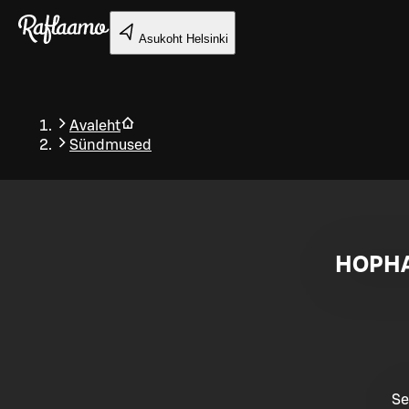
Liigu peamise sisu juurde
Asukoht
Helsinki
Avaleht
Sündmused
Tagasi
HOPHA
Se