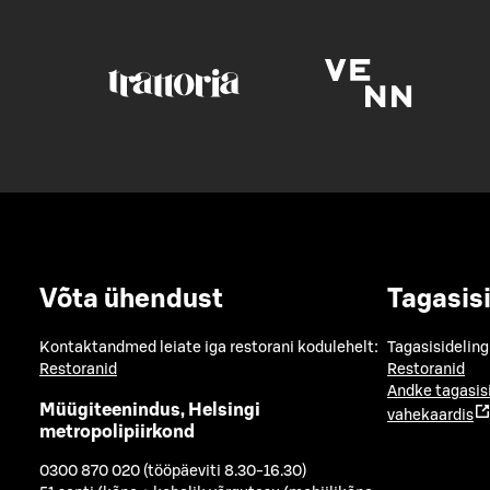
Võta ühendust
Tagasis
Kontaktandmed leiate iga restorani kodulehelt:
Tagasisideling
Restoranid
Restoranid
Andke tagasis
Müügiteenindus, Helsingi
vahekaardis
metropolipiirkond
0300 870 020 (tööpäeviti 8.30-16.30)