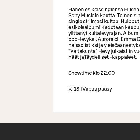
Hänen esikoissinglensä Eilisen 
Sony Musicin kautta. Toinen sin
single striimasi kultaa. Huippu
esikoisalbumi Kadotaan kaupun
ylittänyt kultalevyrajan. Albu
pop-levyksi. Aurora oli Emma 
naissolistiksi ja yleisöäänestyk
”Valtakunta” -levy julkaistiin v
näät jaTäydelliset -kappaleet.
Showtime klo 22.00
K-18 | Vapaa pääsy