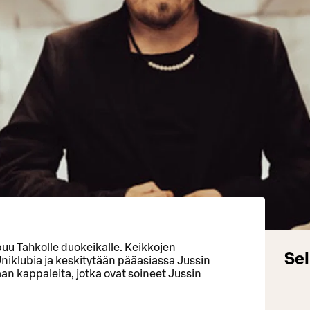
apuu Tahkolle duokeikalle. Keikkojen
Sel
Uniklubia ja keskitytään pääasiassa Jussin
aan kappaleita, jotka ovat soineet Jussin