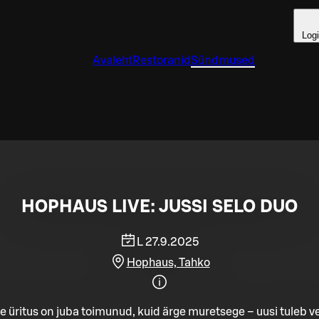
Log
Avaleht
Restoranid
Sündmused
HOPHAUS LIVE: JUSSI SELO DUO
L 27.9.2025
Hophaus, Tahko
e üritus on juba toimunud, kuid ärge muretsege – uusi tuleb ve