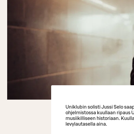
Uniklubin solisti Jussi Selo sa
ohjelmistossa kuullaan ripaus 
musiikilliseen historiaan. Kuull
levylautasella aina.