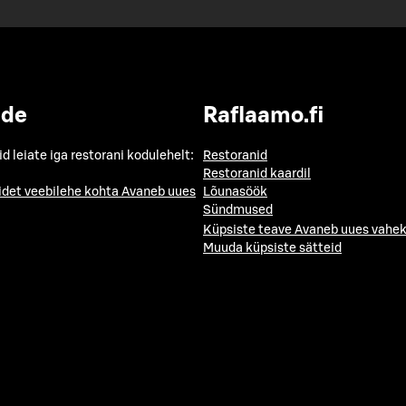
ide
Raflaamo.fi
id leiate iga restorani kodulehelt:
Restoranid
Restoranid kaardil
idet veebilehe kohta
Avaneb uues
Lõunasöök
Sündmused
Küpsiste teave
Avaneb uues vahek
Muuda küpsiste sätteid