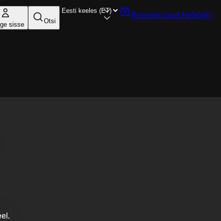
Broneeri laud
Helsinki
Otsi
ige sisse
el.