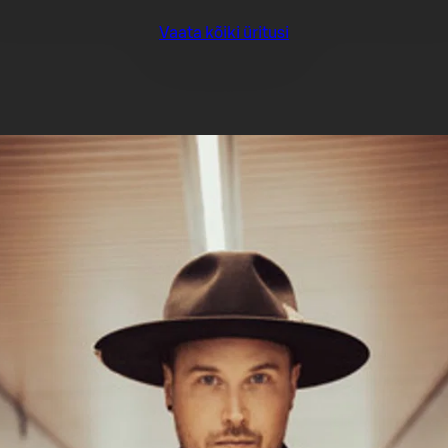
Vaata kõiki üritusi