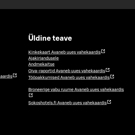
Üldine teave
Kinkekaart
Avaneb uues vahekaardis
Ajakirjandusele
Andmekaitse
Oiva-raportid
Avaneb uues vahekaardis
aardis
Tööpakkumised
Avaneb uues vahekaardis
Broneerige vabu ruume
Avaneb uues vahekaardis
Sokoshotels.fi
Avaneb uues vahekaardis