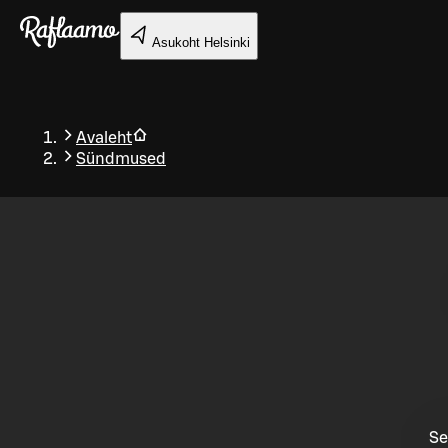
Liigu peamise sisu juurde
Asukoht
Helsinki
Avaleht
Sündmused
Tagasi
Se