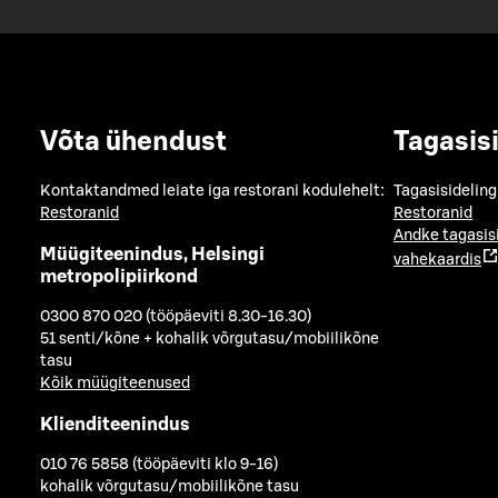
Võta ühendust
Tagasis
Kontaktandmed leiate iga restorani kodulehelt:
Tagasisideling
Restoranid
Restoranid
Andke tagasis
Müügiteenindus, Helsingi
vahekaardis
metropolipiirkond
0300 870 020 (tööpäeviti 8.30-16.30)
51 senti/kõne + kohalik võrgutasu/mobiilikõne
tasu
Kõik müügiteenused
Klienditeenindus
010 76 5858 (tööpäeviti klo 9-16)
kohalik võrgutasu/mobiilikõne tasu