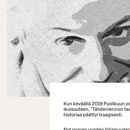
Kun keväällä 2019 Puolikuun j
ikuisuuteen, ”Tähdenlennon taa
historiaa päättyi traagisesti.
Nyt monen vuoden hiljaisuuden 