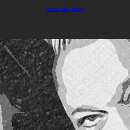
Vaata kõiki üritusi