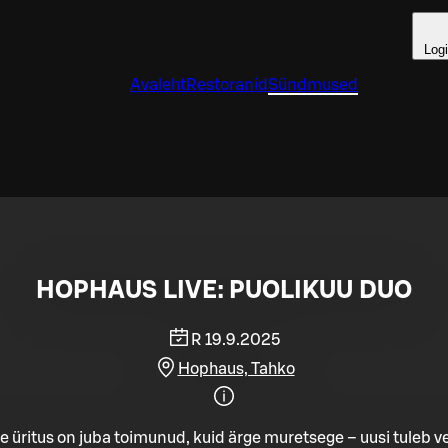
Log
Avaleht
Restoranid
Sündmused
HOPHAUS LIVE: PUOLIKUU DUO
R 19.9.2025
Hophaus, Tahko
e üritus on juba toimunud, kuid ärge muretsege – uusi tuleb ve