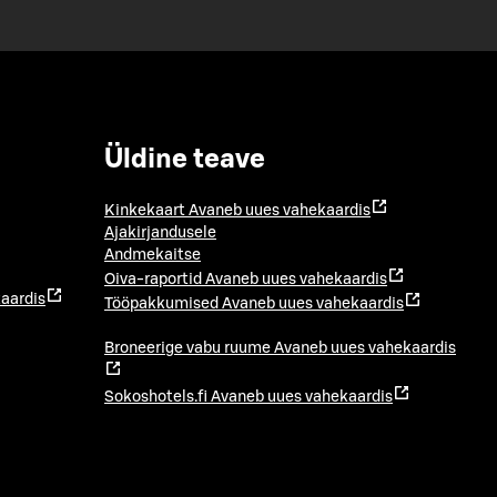
Üldine teave
Kinkekaart
Avaneb uues vahekaardis
Ajakirjandusele
Andmekaitse
Oiva-raportid
Avaneb uues vahekaardis
aardis
Tööpakkumised
Avaneb uues vahekaardis
Broneerige vabu ruume
Avaneb uues vahekaardis
Sokoshotels.fi
Avaneb uues vahekaardis