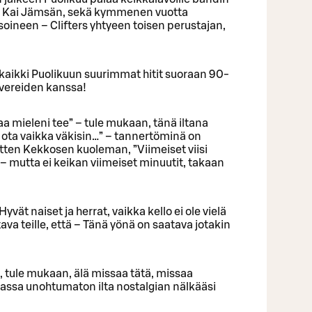
äjä Kai Jämsän, sekä kymmenen vuotta
oineen – Clifters yhtyeen toisen perustajan,
kaikki Puolikuun suurimmat hitit suoraan 90-
overeiden kanssa!
a mieleni tee” – tule mukaan, tänä iltana
, ota vaikka väkisin…” – tannertöminä on
sitten Kekkosen kuoleman, ”Viimeiset viisi
 – mutta ei keikan viimeiset minuutit, takaan
yvät naiset ja herrat, vaikka kello ei ole vielä
va teille, että – Tänä yönä on saatava jotakin
, tule mukaan, älä missaa tätä, missaa
ssa unohtumaton ilta nostalgian nälkääsi