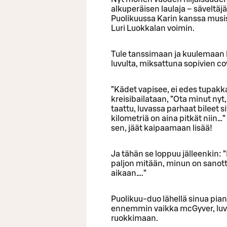
alkuperäisen laulaja – sävelt
Puolikuussa Karin kanssa musis
Luri Luokkalan voimin.
Tule tanssimaan ja kuulemaan 
luvulta, miksattuna sopivien c
”Kädet vapisee, ei edes tupakka
kreisibailataan, ”Ota minut nyt
taattu, luvassa parhaat bileet 
kilometriä on aina pitkät niin…”
sen, jäät kaipaamaan lisää!
Ja tähän se loppuu jälleenkin: ”H
paljon mitään, minun on sanotta
aikaan….”
Puolikuu-duo lähellä sinua pian
ennemmin vaikka mcGyver, luva
ruokkimaan.