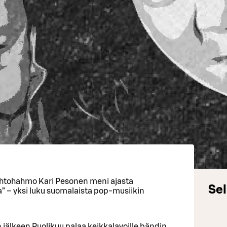
ohtohahmo Kari Pesonen meni ajasta
Sel
” – yksi luku suomalaista pop-musiikin
jälkeen Puolikuu palaa keikkalavoille bändin