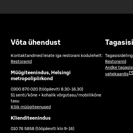
Võta ühendust
Tagasis
Kontaktandmed leiate iga restorani kodulehelt:
Tagasisideling
Restoranid
Restoranid
Andke tagasis
Müügiteenindus, Helsingi
vahekaardis
metropolipiirkond
0300 870 020 (tööpäeviti 8.30-16.30)
51 senti/kõne + kohalik võrgutasu/mobiilikõne
tasu
Kõik müügiteenused
Klienditeenindus
010 76 5858 (tööpäeviti klo 9-16)