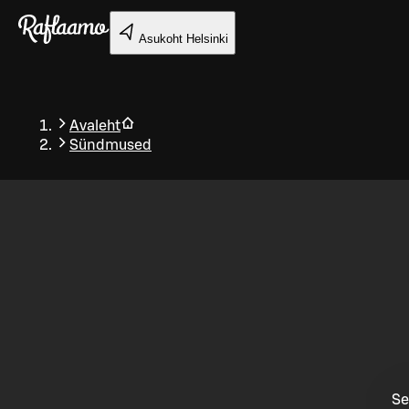
Liigu peamise sisu juurde
Asukoht
Helsinki
Avaleht
Sündmused
Tagasi
Se