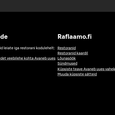
ide
Raflaamo.fi
id leiate iga restorani kodulehelt:
Restoranid
Restoranid kaardil
idet veebilehe kohta
Avaneb uues
Lõunasöök
Sündmused
Küpsiste teave
Avaneb uues vahek
Muuda küpsiste sätteid