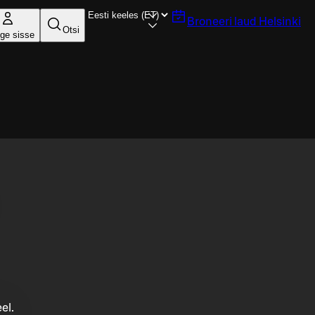
Broneeri laud
Helsinki
Otsi
ige sisse
el.