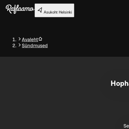
Liigu peamise sisu juurde
Asukoht
Helsinki
Avaleht
Sündmused
Tagasi
Hopha
Se