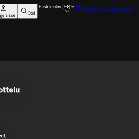
Broneeri laud
Helsinki
Otsi
ige sisse
ottelu
el.