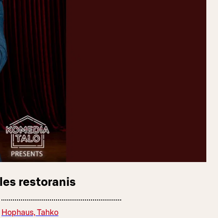
les restoranis
Hophaus, Tahko