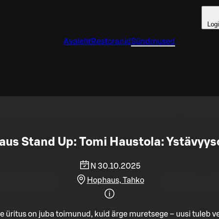
Log
Avaleht
Restoranid
Sündmused
us Stand Up: Tomi Haustola: Ystävyys
N 30.10.2025
Hophaus, Tahko
e üritus on juba toimunud, kuid ärge muretsege – uusi tuleb ve