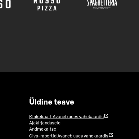
Üldine teave
Kinkekaart
Avaneb uues vahekaardis
Ajakirjandusele
Andmekaitse
Oiva-raportid
Avaneb uues vahekaardis