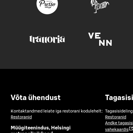
Võta ühendust
Tagasis
Kontaktandmed leiate iga restorani kodulehelt:
Tagasisideling
Restoranid
Restoranid
Andke tagasis
Müügiteenindus, Helsingi
vahekaardis