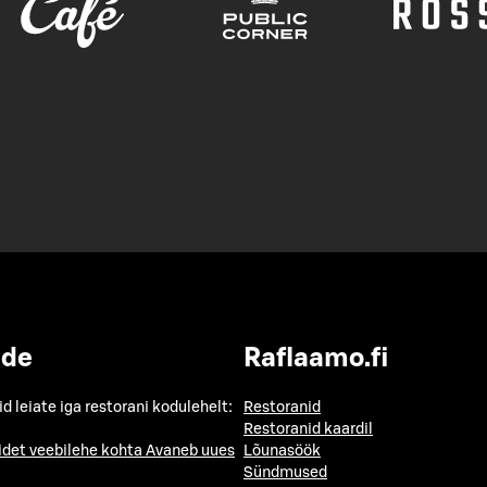
ide
Raflaamo.fi
id leiate iga restorani kodulehelt:
Restoranid
Restoranid kaardil
idet veebilehe kohta
Avaneb uues
Lõunasöök
Sündmused