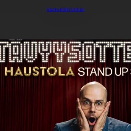
Vaata kõiki üritusi