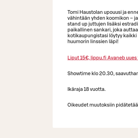
Tomi Haustolan upouusi ja enn
vähintään yhden koomikon – ja
stand up juttujen lisäksi estra
paikallinen sankari, joka autta
kotikaupungistasi löytyy kaikki
huumorin linssien läpi!
Liput 15€, lippu.fi
Avaneb uues 
Showtime klo 20.30, saavuthan 
Ikäraja 18 vuotta.
Oikeudet muutoksiin pidätetää