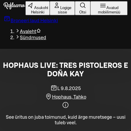
Liigu peamise sisu juurde
Asukoht
Logige
Avatud
Helsinki
sisse
Otsi
mobiilimenüü
Broneeri laud
Helsinki
Avaleht
Sündmused
HOPHAUS LIVE: TRES PISTOLEROS E
DOÑA KAY
L 9.8.2025
Hophaus, Tahko
See üritus on juba toimunud, kuid ärge muretsege – uusi
tuleb veel.