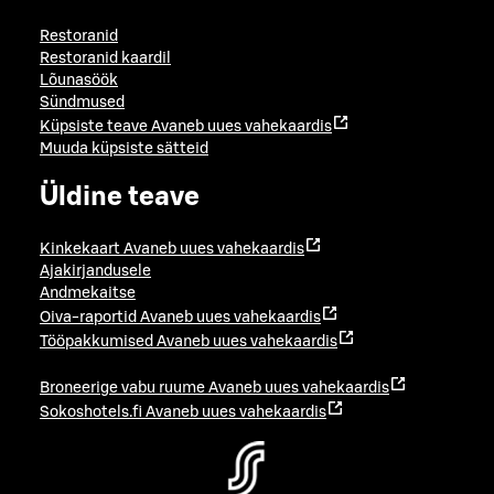
Restoranid
Restoranid kaardil
Lõunasöök
Sündmused
Küpsiste teave
Avaneb uues vahekaardis
Muuda küpsiste sätteid
Üldine teave
Kinkekaart
Avaneb uues vahekaardis
Ajakirjandusele
Andmekaitse
Oiva-raportid
Avaneb uues vahekaardis
Tööpakkumised
Avaneb uues vahekaardis
Broneerige vabu ruume
Avaneb uues vahekaardis
Sokoshotels.fi
Avaneb uues vahekaardis