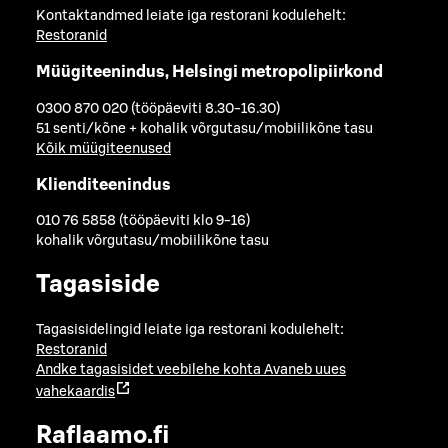
Kontaktandmed leiate iga restorani kodulehelt:
Restoranid
Müügiteenindus, Helsingi metropolipiirkond
0300 870 020 (tööpäeviti 8.30-16.30)
51 senti/kõne + kohalik võrgutasu/mobiilikõne tasu
Kõik müügiteenused
Klienditeenindus
010 76 5858 (tööpäeviti klo 9-16)
kohalik võrgutasu/mobiilikõne tasu
Tagasiside
Tagasisidelingid leiate iga restorani kodulehelt:
Restoranid
Andke tagasisidet veebilehe kohta
Avaneb uues
vahekaardis
Raflaamo.fi