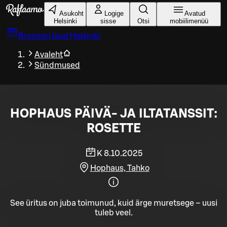
Liigu peamise sisu juurde
Asukoht
Logige
Avatud
Helsinki
sisse
Otsi
mobiilimenüü
Broneeri laud
Helsinki
Avaleht
Sündmused
HOPHAUS PÄIVÄ- JA ILTATANSSIT:
ROSETTE
K 8.10.2025
Hophaus, Tahko
See üritus on juba toimunud, kuid ärge muretsege – uusi
tuleb veel.