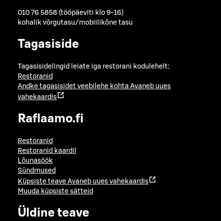
010 76 5858 (tööpäeviti klo 9-16)
kohalik võrgutasu/mobiilikõne tasu
Tagasiside
Tagasisidelingid leiate iga restorani kodulehelt:
Restoranid
Andke tagasisidet veebilehe kohta
Avaneb uues
vahekaardis
Raflaamo.fi
Restoranid
Restoranid kaardil
Lõunasöök
Sündmused
Küpsiste teave
Avaneb uues vahekaardis
Muuda küpsiste sätteid
Üldine teave