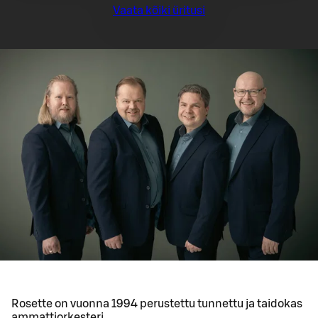
Vaata kõiki üritusi
Rosette on vuonna 1994 perustettu tunnettu ja taidokas
ammattiorkesteri.