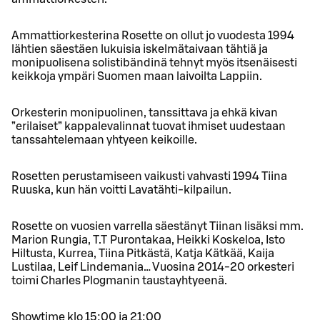
Ammattiorkesterina Rosette on ollut jo vuodesta 1994
lähtien säestäen lukuisia iskelmätaivaan tähtiä ja
monipuolisena solistibändinä tehnyt myös itsenäisesti
keikkoja ympäri Suomen maan laivoilta Lappiin.
Orkesterin monipuolinen, tanssittava ja ehkä kivan
”erilaiset” kappalevalinnat tuovat ihmiset uudestaan
tanssahtelemaan yhtyeen keikoille.
Rosetten perustamiseen vaikusti vahvasti 1994 Tiina
Ruuska, kun hän voitti Lavatähti-kilpailun.
Rosette on vuosien varrella säestänyt Tiinan lisäksi mm.
Marion Rungia, T.T Purontakaa, Heikki Koskeloa, Isto
Hiltusta, Kurrea, Tiina Pitkästä, Katja Kätkää, Kaija
Lustilaa, Leif Lindemania… Vuosina 2014-20 orkesteri
toimi Charles Plogmanin taustayhtyeenä.
Showtime klo 15:00 ja 21:00