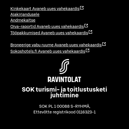
Kinkekaart
Avaneb uues vahekaardis
Ajakirjandusele
Andmekaitse
Oiva-raportid
Avaneb uues vahekaardis
Tööpakkumised
Avaneb uues vahekaardis
Broneerige vabu ruume
Avaneb uues vahekaardis
Sokoshotels.fi
Avaneb uues vahekaardis
SOK turismi- ja toitlustusketi
juhtimine
SOK PL 1 00088 S-RYHMÄ
,
Ettevõtte registrikood 0116323-1