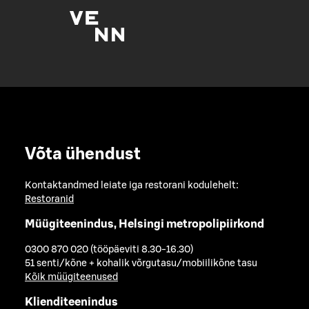
Võta ühendust
Kontaktandmed leiate iga restorani kodulehelt:
Restoranid
Müügiteenindus, Helsingi metropolipiirkond
0300 870 020 (tööpäeviti 8.30-16.30)
51 senti/kõne + kohalik võrgutasu/mobiilikõne tasu
Kõik müügiteenused
Klienditeenindus