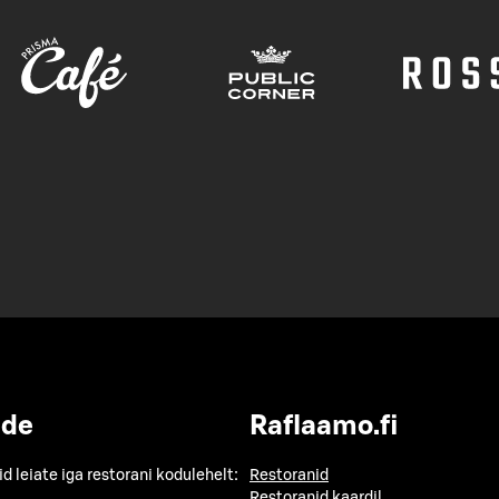
ide
Raflaamo.fi
id leiate iga restorani kodulehelt:
Restoranid
Restoranid kaardil