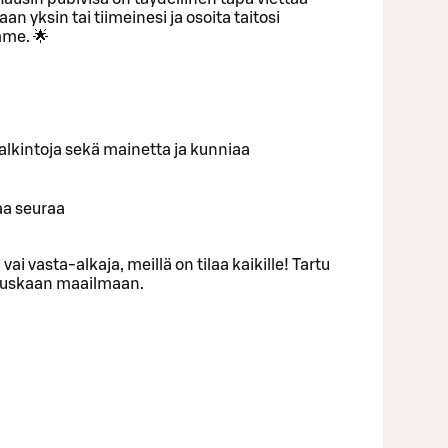
an yksin tai tiimeinesi ja osoita taitosi
me. 🌟
ä palkintoja sekä mainetta ja kunniaa
aa seuraa
 vai vasta-alkaja, meillä on tilaa kaikille! Tartu
 hauskaan maailmaan.