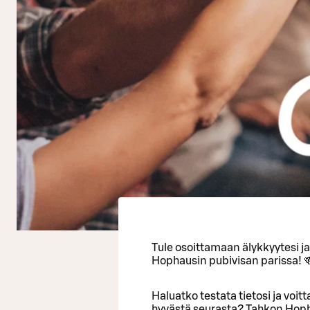
Tule osoittamaan älykkyytesi j
Hophausin pubivisan parissa! 
Haluatko testata tietosi ja voi
hyvästä seurasta? Tahkon Hopha