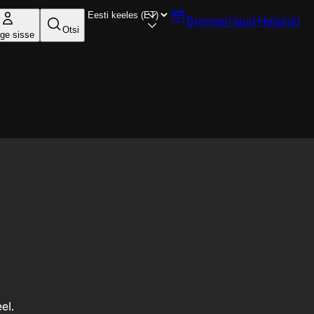
Broneeri laud
Helsinki
Otsi
ige sisse
el.