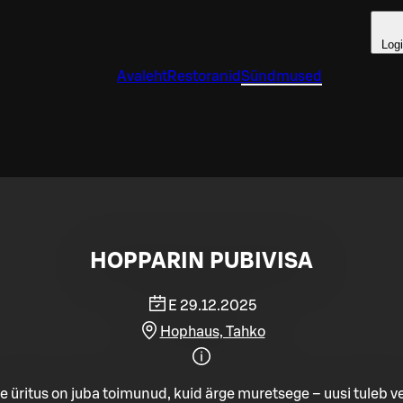
Log
Avaleht
Restoranid
Sündmused
HOPPARIN PUBIVISA
E 29.12.2025
Hophaus, Tahko
e üritus on juba toimunud, kuid ärge muretsege – uusi tuleb ve