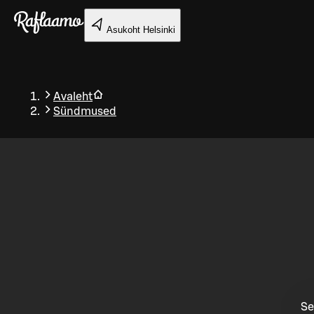
Liigu peamise sisu juurde
Asukoht
Helsinki
Avaleht
Sündmused
Tagasi
Se