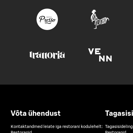
Võta ühendust
Tagasis
Kontaktandmed leiate iga restorani kodulehelt:
Tagasisideling
Restoranid
Restoranid