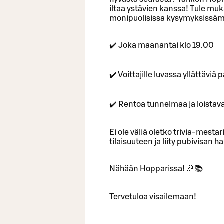
iltaa ystävien kanssa! Tule muka
monipuolisissa kysymyksissäm
✔️ Joka maanantai klo 19.00
✔️ Voittajille luvassa yllättävi
✔️ Rentoa tunnelmaa ja loistav
Ei ole väliä oletko trivia-mestari
tilaisuuteen ja liity pubivisan
Nähään Hopparissa! 🎉📚
Tervetuloa visailemaan!