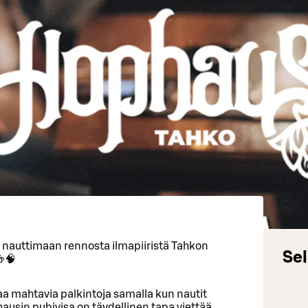
a nauttimaan rennosta ilmapiiristä Tahkon
Sel
🍻🧠
ttaa mahtavia palkintoja samalla kun nautit
usin pubivisa on täydellinen tapa viettää