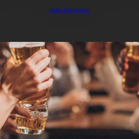
Vaata kõiki üritusi