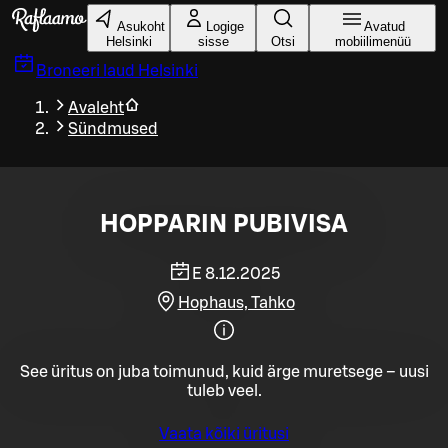
Liigu peamise sisu juurde
Asukoht
Logige
Avatud
Helsinki
sisse
Otsi
mobiilimenüü
Broneeri laud
Helsinki
Avaleht
Sündmused
HOPPARIN PUBIVISA
E 8.12.2025
Hophaus, Tahko
See üritus on juba toimunud, kuid ärge muretsege – uusi
tuleb veel.
Vaata kõiki üritusi