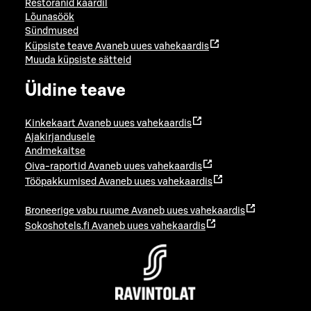
Restoranid kaardil
Lõunasöök
Sündmused
Küpsiste teave
Avaneb uues vahekaardis
Muuda küpsiste sätteid
Üldine teave
Kinkekaart
Avaneb uues vahekaardis
Ajakirjandusele
Andmekaitse
Oiva-raportid
Avaneb uues vahekaardis
Tööpakkumised
Avaneb uues vahekaardis
Broneerige vabu ruume
Avaneb uues vahekaardis
Sokoshotels.fi
Avaneb uues vahekaardis