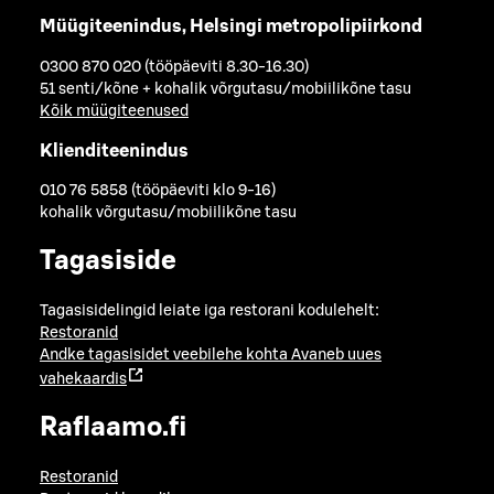
Müügiteenindus, Helsingi metropolipiirkond
0300 870 020 (tööpäeviti 8.30-16.30)
51 senti/kõne + kohalik võrgutasu/mobiilikõne tasu
Kõik müügiteenused
Klienditeenindus
010 76 5858 (tööpäeviti klo 9-16)
kohalik võrgutasu/mobiilikõne tasu
Tagasiside
Tagasisidelingid leiate iga restorani kodulehelt:
Restoranid
Andke tagasisidet veebilehe kohta
Avaneb uues
vahekaardis
Raflaamo.fi
Restoranid