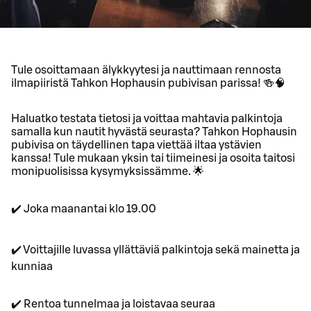
Tule osoittamaan älykkyytesi ja nauttimaan rennosta
ilmapiiristä Tahkon Hophausin pubivisan parissa! 🍻🧠
Haluatko testata tietosi ja voittaa mahtavia palkintoja
samalla kun nautit hyvästä seurasta? Tahkon Hophausin
pubivisa on täydellinen tapa viettää iltaa ystävien
kanssa! Tule mukaan yksin tai tiimeinesi ja osoita taitosi
monipuolisissa kysymyksissämme. 🌟
✔️ Joka maanantai klo 19.00
✔️ Voittajille luvassa yllättäviä palkintoja sekä mainetta ja
kunniaa
✔️ Rentoa tunnelmaa ja loistavaa seuraa