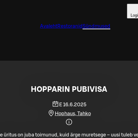
Log
Avaleht
Restoranid
Sündmused
HOPPARIN PUBIVISA
E 16.6.2025
Hophaus, Tahko
e üritus on juba toimunud, kuid ärge muretsege – uusi tuleb ve