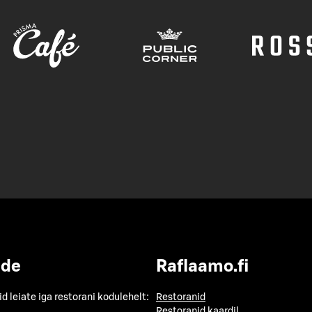
ide
Raflaamo.fi
id leiate iga restorani kodulehelt:
Restoranid
Restoranid kaardil