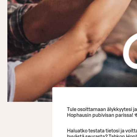
Tule osoittamaan älykkyytesi j
Hophausin pubivisan parissa! 
Haluatko testata tietosi ja voi
hyvästä seurasta? Tahkon Hopha