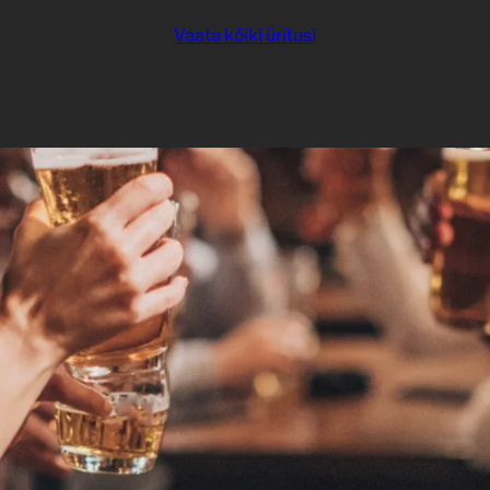
Vaata kõiki üritusi