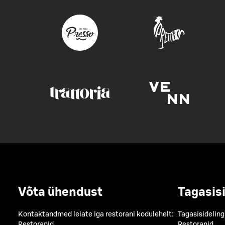
Võta ühendust
Tagasis
Kontaktandmed leiate iga restorani kodulehelt:
Tagasisideling
Restoranid
Restoranid