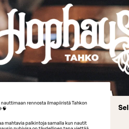
a nauttimaan rennosta ilmapiiristä Tahkon
Sel
🍻🧠
ttaa mahtavia palkintoja samalla kun nautit
usin pubivisa on täydellinen tapa viettää