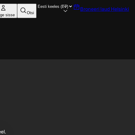
Broneeri laud
Helsinki
Otsi
ige sisse
el.