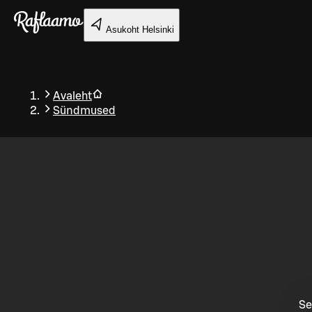
Liigu peamise sisu juurde
Asukoht
Helsinki
Avaleht
Sündmused
Tagasi
Se