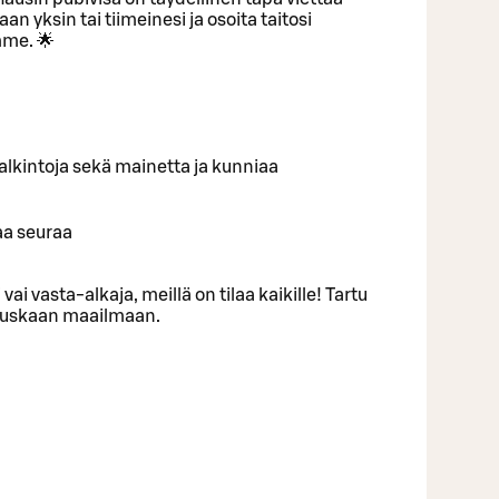
an yksin tai tiimeinesi ja osoita taitosi
me. 🌟
ä palkintoja sekä mainetta ja kunniaa
aa seuraa
 vai vasta-alkaja, meillä on tilaa kaikille! Tartu
 hauskaan maailmaan.