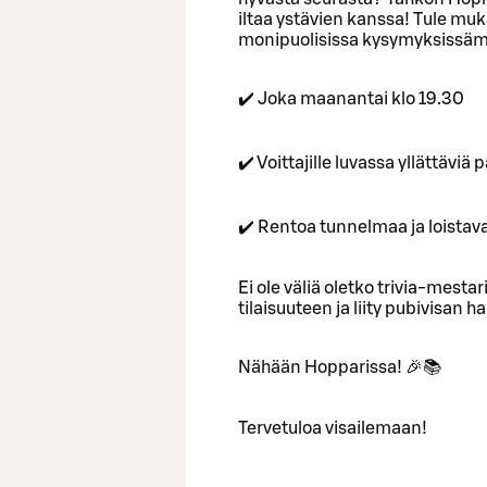
iltaa ystävien kanssa! Tule muka
monipuolisissa kysymyksissäm
✔️ Joka maanantai klo 19.30
✔️ Voittajille luvassa yllättävi
✔️ Rentoa tunnelmaa ja loistav
Ei ole väliä oletko trivia-mestari
tilaisuuteen ja liity pubivisan
Nähään Hopparissa! 🎉📚
Tervetuloa visailemaan!