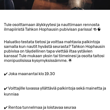
Tule osoittamaan älykkyytesi ja nauttimaan rennosta
ilmapiiristä Tahkon Hophausin pubivisan parissa! 🍻🧠
Haluatko testata tietosi ja voittaa mahtavia palkintoja
samalla kun nautit hyvästä seurasta? Tahkon Hophausin
pubivisa on täydellinen tapa viettää iltaa ystävien
kanssa! Tule mukaan yksin tai tiimeinesi ja osoita taitosi
monipuolisissa kysymyksissämme. 🌟
✔️ Joka maanantai klo 19.30
✔️ Voittajille luvassa yllättäviä palkintoja sekä mainetta ja
kunniaa
✔️ Rentoa tunnelmaa ja loistavaa seuraa