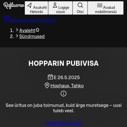
Liigu peamise sisu juurde
Asukoht
Logige
Avatud
Helsinki
sisse
Otsi
mobiilimenüü
Broneeri laud
Helsinki
Avaleht
Sündmused
HOPPARIN PUBIVISA
E 26.5.2025
Hophaus, Tahko
See üritus on juba toimunud, kuid ärge muretsege – uusi
tuleb veel.
Vaata kõiki üritusi