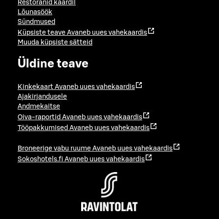
Restoranid kaardil
Lõunasöök
Sündmused
Küpsiste teave
Avaneb uues vahekaardis
Muuda küpsiste sätteid
Üldine teave
Kinkekaart
Avaneb uues vahekaardis
Ajakirjandusele
Andmekaitse
Oiva-raportid
Avaneb uues vahekaardis
Tööpakkumised
Avaneb uues vahekaardis
Broneerige vabu ruume
Avaneb uues vahekaardis
Sokoshotels.fi
Avaneb uues vahekaardis