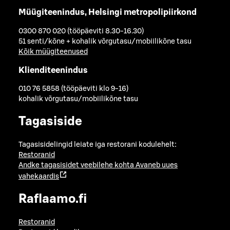
Müügiteenindus, Helsingi metropolipiirkond
0300 870 020 (tööpäeviti 8.30-16.30)
51 senti/kõne + kohalik võrgutasu/mobiilikõne tasu
Kõik müügiteenused
Klienditeenindus
010 76 5858 (tööpäeviti klo 9-16)
kohalik võrgutasu/mobiilikõne tasu
Tagasiside
Tagasisidelingid leiate iga restorani kodulehelt:
Restoranid
Andke tagasisidet veebilehe kohta
Avaneb uues
vahekaardis
Raflaamo.fi
Restoranid