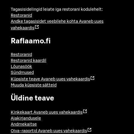
Tagasisidelingid leiate iga restorani kodulehelt:
Restoranid
Andke tagasisidet veebilehe kohta
Avaneb uues
vahekaardis
Raflaamo.fi
Restoranid
Restoranid kaardil
Lõunasöök
Sündmused
Küpsiste teave
Avaneb uues vahekaardis
Muuda küpsiste sätteid
Üldine teave
Kinkekaart
Avaneb uues vahekaardis
Ajakirjandusele
Andmekaitse
Oiva-raportid
Avaneb uues vahekaardis