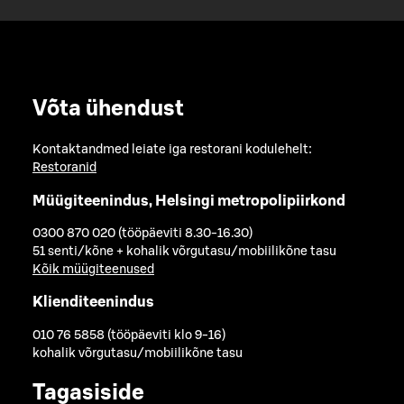
Võta ühendust
Kontaktandmed leiate iga restorani kodulehelt:
Restoranid
Müügiteenindus, Helsingi metropolipiirkond
0300 870 020 (tööpäeviti 8.30-16.30)
51 senti/kõne + kohalik võrgutasu/mobiilikõne tasu
Kõik müügiteenused
Klienditeenindus
010 76 5858 (tööpäeviti klo 9-16)
kohalik võrgutasu/mobiilikõne tasu
Tagasiside