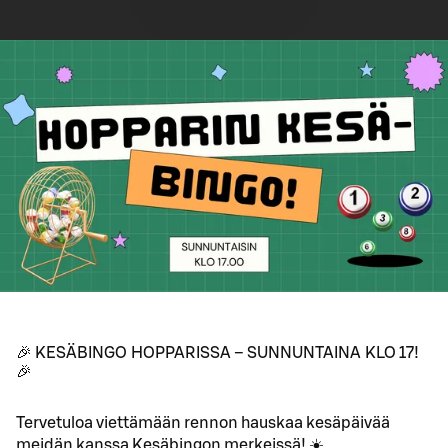
🎉 KESÄBINGO HOPPARISSA – SUNNUNTAINA KLO 17!
🎉
Tervetuloa viettämään rennon hauskaa kesäpäivää
meidän kanssa Kesäbingon merkeissä! ☀️