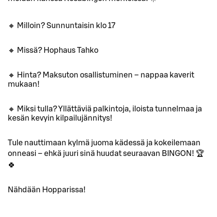
🔸 Milloin? Sunnuntaisin klo 17
🔸 Missä? Hophaus Tahko
🔸 Hinta? Maksuton osallistuminen – nappaa kaverit
mukaan!
🔸 Miksi tulla? Yllättäviä palkintoja, iloista tunnelmaa ja
kesän kevyin kilpailujännitys!
Tule nauttimaan kylmä juoma kädessä ja kokeilemaan
onneasi – ehkä juuri sinä huudat seuraavan BINGON! 🏆
🍀
Nähdään Hopparissa!