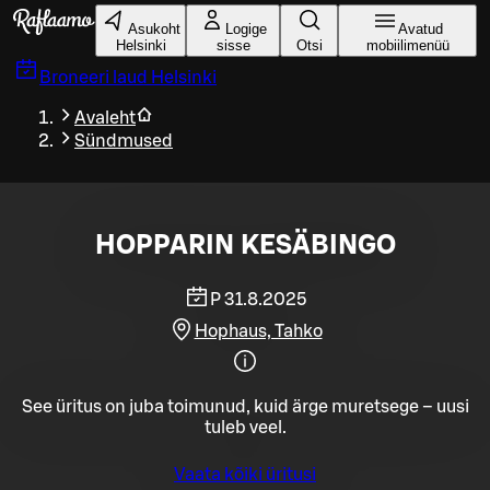
Liigu peamise sisu juurde
Asukoht
Logige
Avatud
Helsinki
sisse
Otsi
mobiilimenüü
Broneeri laud
Helsinki
Avaleht
Sündmused
HOPPARIN KESÄBINGO
P 31.8.2025
Hophaus, Tahko
See üritus on juba toimunud, kuid ärge muretsege – uusi
tuleb veel.
Vaata kõiki üritusi