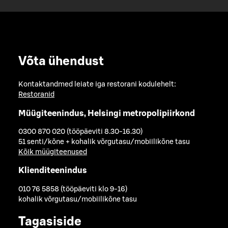
Võta ühendust
Kontaktandmed leiate iga restorani kodulehelt:
Restoranid
Müügiteenindus, Helsingi metropolipiirkond
0300 870 020 (tööpäeviti 8.30-16.30)
51 senti/kõne + kohalik võrgutasu/mobiilikõne tasu
Kõik müügiteenused
Klienditeenindus
010 76 5858 (tööpäeviti klo 9-16)
kohalik võrgutasu/mobiilikõne tasu
Tagasiside