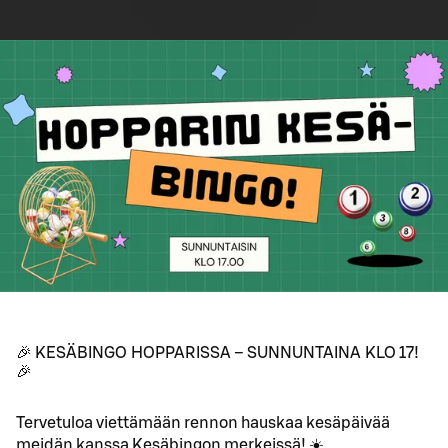
🎉 KESÄBINGO HOPPARISSA – SUNNUNTAINA KLO 17!
🎉
Tervetuloa viettämään rennon hauskaa kesäpäivää
meidän kanssa Kesäbingon merkeissä! ☀️