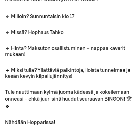
🔸 Milloin? Sunnuntaisin klo 17
🔸 Missä? Hophaus Tahko
🔸 Hinta? Maksuton osallistuminen – nappaa kaverit
mukaan!
🔸 Miksi tulla? Yllättäviä palkintoja, iloista tunnelmaa ja
kesän kevyin kilpailujännitys!
Tule nauttimaan kylmä juoma kädessä ja kokeilemaan
onneasi – ehkä juuri sinä huudat seuraavan BINGON! 🏆
🍀
Nähdään Hopparissa!