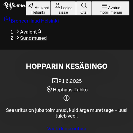
Liigu peamise sisu juurde
Asukoht
Logige
Avatud
Helsinki
sisse
Otsi
mobiilimenüü
Broneeri laud
Helsinki
Avaleht
Sündmused
HOPPARIN KESÄBINGO
P 1.6.2025
Hophaus, Tahko
See üritus on juba toimunud, kuid ärge muretsege – uusi
tuleb veel.
Vaata kõiki üritusi