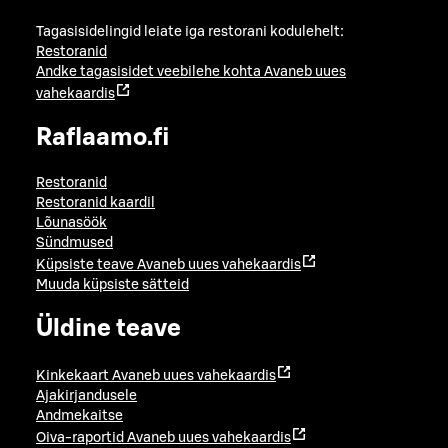
Tagasisidelingid leiate iga restorani kodulehelt:
Restoranid
Andke tagasisidet veebilehe kohta
Avaneb uues
vahekaardis
Raflaamo.fi
Restoranid
Restoranid kaardil
Lõunasöök
Sündmused
Küpsiste teave
Avaneb uues vahekaardis
Muuda küpsiste sätteid
Üldine teave
Kinkekaart
Avaneb uues vahekaardis
Ajakirjandusele
Andmekaitse
Oiva-raportid
Avaneb uues vahekaardis