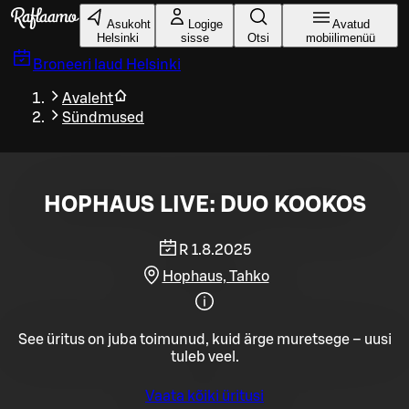
Liigu peamise sisu juurde
Asukoht
Logige
Avatud
Helsinki
sisse
Otsi
mobiilimenüü
Broneeri laud
Helsinki
Avaleht
Sündmused
HOPHAUS LIVE: DUO KOOKOS
R 1.8.2025
Hophaus, Tahko
See üritus on juba toimunud, kuid ärge muretsege – uusi
tuleb veel.
Vaata kõiki üritusi