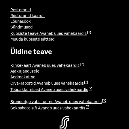
Restoranid
Restoranid kaardil
Lõunasöök
Sündmused
Küpsiste teave
Avaneb uues vahekaardis
Muuda küpsiste sätteid
Üldine teave
Kinkekaart
Avaneb uues vahekaardis
Ajakirjandusele
Andmekaitse
Oiva-raportid
Avaneb uues vahekaardis
Tööpakkumised
Avaneb uues vahekaardis
Broneerige vabu ruume
Avaneb uues vahekaardis
Sokoshotels.fi
Avaneb uues vahekaardis