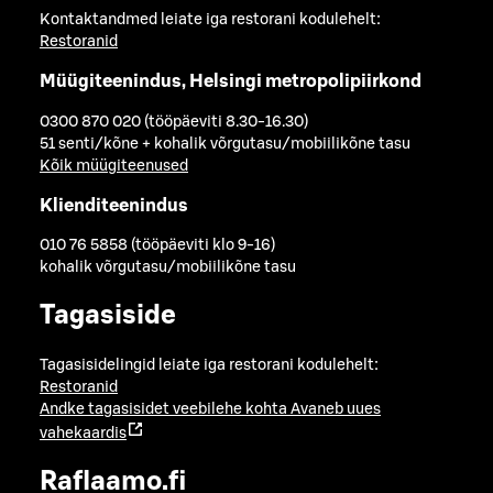
Kontaktandmed leiate iga restorani kodulehelt:
Restoranid
Müügiteenindus, Helsingi metropolipiirkond
0300 870 020 (tööpäeviti 8.30-16.30)
51 senti/kõne + kohalik võrgutasu/mobiilikõne tasu
Kõik müügiteenused
Klienditeenindus
010 76 5858 (tööpäeviti klo 9-16)
kohalik võrgutasu/mobiilikõne tasu
Tagasiside
Tagasisidelingid leiate iga restorani kodulehelt:
Restoranid
Andke tagasisidet veebilehe kohta
Avaneb uues
vahekaardis
Raflaamo.fi