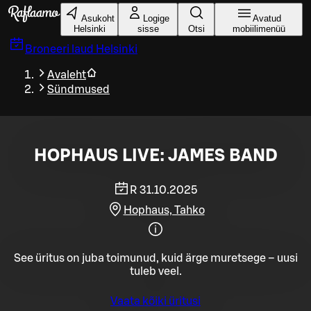
Liigu peamise sisu juurde
Asukoht
Logige
Avatud
Helsinki
sisse
Otsi
mobiilimenüü
Broneeri laud
Helsinki
Avaleht
Sündmused
HOPHAUS LIVE: JAMES BAND
R 31.10.2025
Hophaus, Tahko
See üritus on juba toimunud, kuid ärge muretsege – uusi
tuleb veel.
Vaata kõiki üritusi