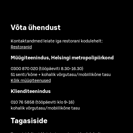
Võta ühendust
Kontaktandmed leiate iga restorani kodulehelt:
Restoranid
Müügiteenindus, Helsingi metropolipiirkond
0300 870 020 (tööpäeviti 8.30-16.30)
51 senti/kõne + kohalik võrgutasu/mobiilikõne tasu
Kõik müügiteenused
Klienditeenindus
010 76 5858 (tööpäeviti klo 9-16)
kohalik võrgutasu/mobiilikõne tasu
Tagasiside