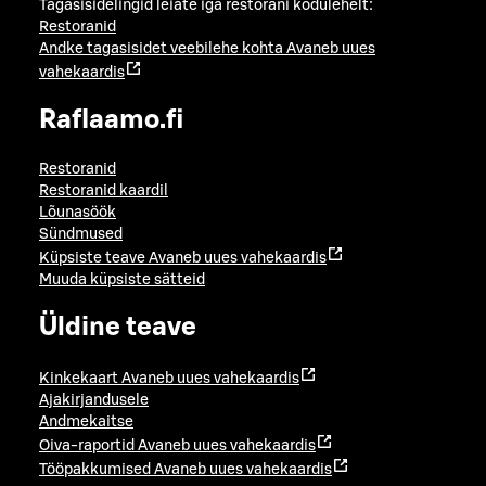
Tagasisidelingid leiate iga restorani kodulehelt:
Restoranid
Andke tagasisidet veebilehe kohta
Avaneb uues
vahekaardis
Raflaamo.fi
Restoranid
Restoranid kaardil
Lõunasöök
Sündmused
Küpsiste teave
Avaneb uues vahekaardis
Muuda küpsiste sätteid
Üldine teave
Kinkekaart
Avaneb uues vahekaardis
Ajakirjandusele
Andmekaitse
Oiva-raportid
Avaneb uues vahekaardis
Tööpakkumised
Avaneb uues vahekaardis