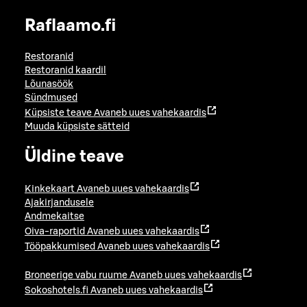
Raflaamo.fi
Restoranid
Restoranid kaardil
Lõunasöök
Sündmused
Küpsiste teave
Avaneb uues vahekaardis
Muuda küpsiste sätteid
Üldine teave
Kinkekaart
Avaneb uues vahekaardis
Ajakirjandusele
Andmekaitse
Oiva-raportid
Avaneb uues vahekaardis
Tööpakkumised
Avaneb uues vahekaardis
Broneerige vabu ruume
Avaneb uues vahekaardis
Sokoshotels.fi
Avaneb uues vahekaardis