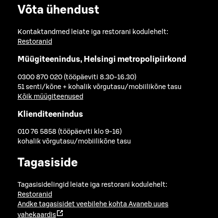
Võta ühendust
Kontaktandmed leiate iga restorani kodulehelt:
Restoranid
Müügiteenindus, Helsingi metropolipiirkond
0300 870 020 (tööpäeviti 8.30-16.30)
51 senti/kõne + kohalik võrgutasu/mobiilikõne tasu
Kõik müügiteenused
Klienditeenindus
010 76 5858 (tööpäeviti klo 9-16)
kohalik võrgutasu/mobiilikõne tasu
Tagasiside
Tagasisidelingid leiate iga restorani kodulehelt:
Restoranid
Andke tagasisidet veebilehe kohta
Avaneb uues
vahekaardis