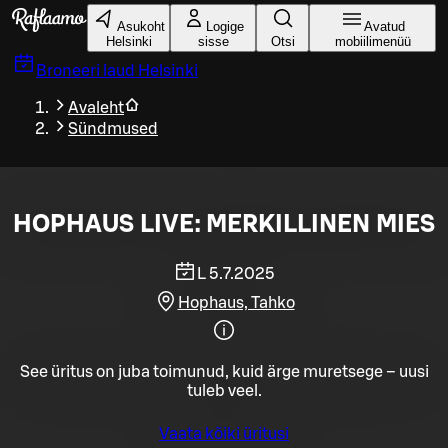
Liigu peamise sisu juurde
Asukoht
Logige
Avatud
Helsinki
sisse
Otsi
mobiilimenüü
Broneeri laud
Helsinki
Avaleht
Sündmused
HOPHAUS LIVE: MERKILLINEN MIES
L 5.7.2025
Hophaus, Tahko
See üritus on juba toimunud, kuid ärge muretsege – uusi
tuleb veel.
Vaata kõiki üritusi