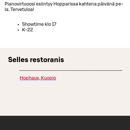
Pianovirtuoosi esiintyy Hopparissa kahtena päivänä pe-
la. Tervetuloa!
Showtime klo 17
K-22
Selles restoranis
Hophaus, Kuopio