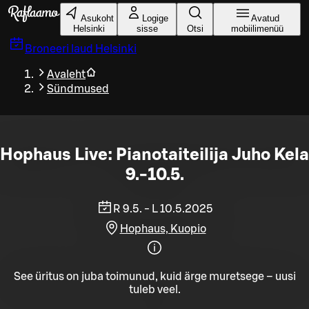
Liigu peamise sisu juurde
Asukoht
Logige
Avatud
Helsinki
sisse
Otsi
mobiilimenüü
Broneeri laud
Helsinki
Avaleht
Sündmused
Hophaus Live: Pianotaiteilija Juho Kela
9.-10.5.
R 9.5. - L 10.5.2025
Hophaus, Kuopio
See üritus on juba toimunud, kuid ärge muretsege – uusi
tuleb veel.