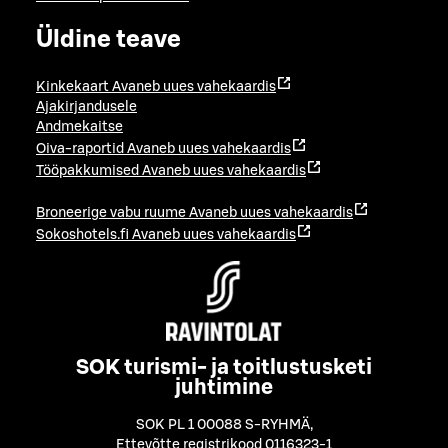
Üldine teave
Kinkekaart
Avaneb uues vahekaardis
Ajakirjandusele
Andmekaitse
Oiva-raportid
Avaneb uues vahekaardis
Tööpakkumised
Avaneb uues vahekaardis
Broneerige vabu ruume
Avaneb uues vahekaardis
Sokoshotels.fi
Avaneb uues vahekaardis
SOK turismi- ja toitlustusketi
juhtimine
SOK PL 1 00088 S-RYHMÄ
,
Ettevõtte registrikood 0116323-1