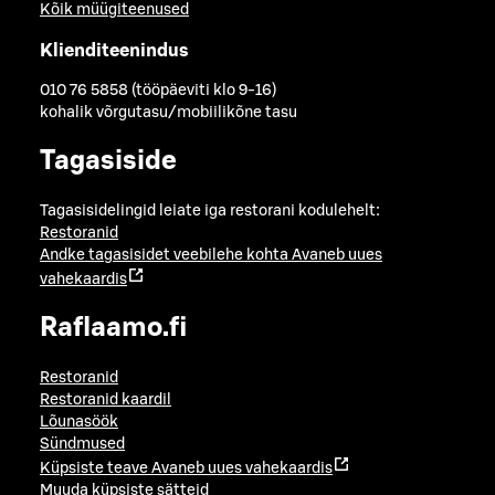
Kõik müügiteenused
Klienditeenindus
010 76 5858 (tööpäeviti klo 9-16)
kohalik võrgutasu/mobiilikõne tasu
Tagasiside
Tagasisidelingid leiate iga restorani kodulehelt:
Restoranid
Andke tagasisidet veebilehe kohta
Avaneb uues
vahekaardis
Raflaamo.fi
Restoranid
Restoranid kaardil
Lõunasöök
Sündmused
Küpsiste teave
Avaneb uues vahekaardis
Muuda küpsiste sätteid