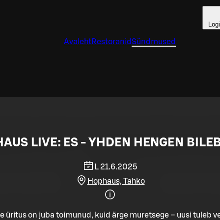
Log
Avaleht
Restoranid
Sündmused
AUS LIVE: ES - YHDEN HENGEN BILE
L 21.6.2025
Hophaus, Tahko
e üritus on juba toimunud, kuid ärge muretsege – uusi tuleb ve