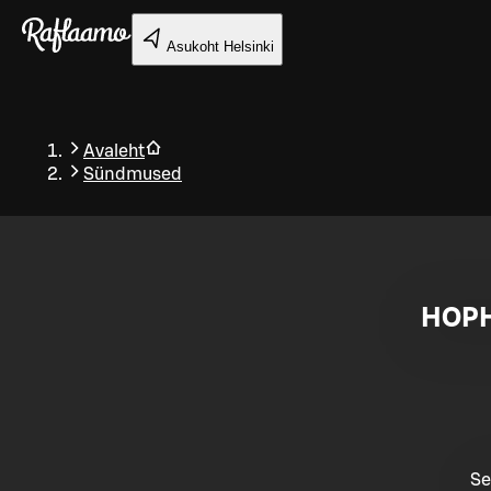
Liigu peamise sisu juurde
Asukoht
Helsinki
Avaleht
Sündmused
Tagasi
HOPH
Se