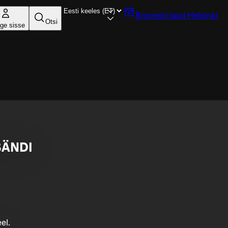
Broneeri laud
Helsinki
Otsi
ige sisse
BÄNDI
el.