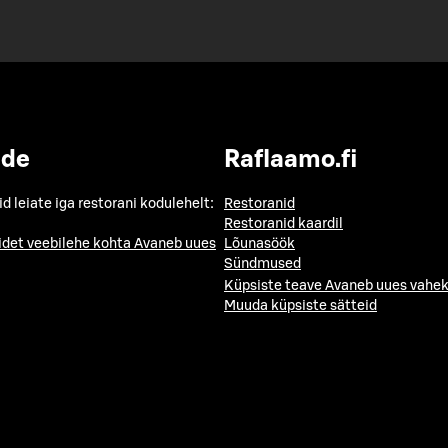
ide
Raflaamo.fi
id leiate iga restorani kodulehelt:
Restoranid
Restoranid kaardil
idet veebilehe kohta
Avaneb uues
Lõunasöök
Sündmused
Küpsiste teave
Avaneb uues vahek
Muuda küpsiste sätteid