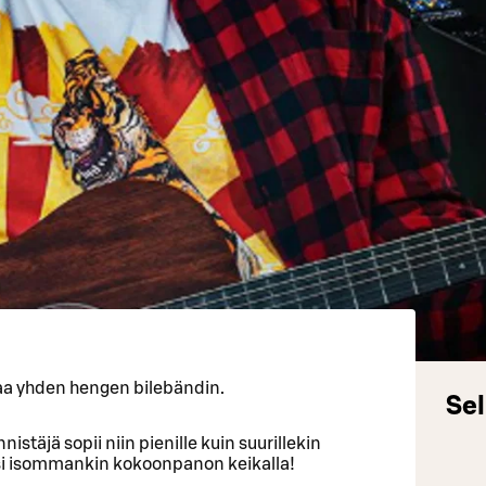
taa yhden hengen bilebändin.
Sel
stäjä sopii niin pienille kuin suurillekin
olisi isommankin kokoonpanon keikalla!