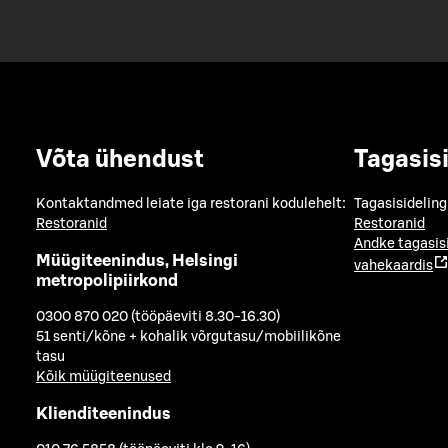
Võta ühendust
Tagasis
Kontaktandmed leiate iga restorani kodulehelt:
Tagasisideling
Restoranid
Restoranid
Andke tagasis
Müügiteenindus, Helsingi
vahekaardis
metropolipiirkond
0300 870 020 (tööpäeviti 8.30-16.30)
51 senti/kõne + kohalik võrgutasu/mobiilikõne
tasu
Kõik müügiteenused
Klienditeenindus