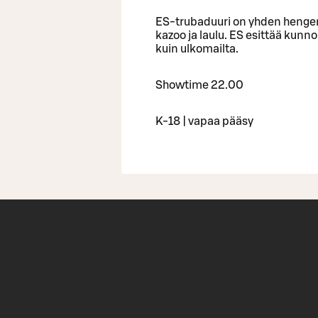
ES-trubaduuri on yhden hengen 
kazoo ja laulu. ES esittää kunno
kuin ulkomailta.
Showtime 22.00
K-18 | vapaa pääsy