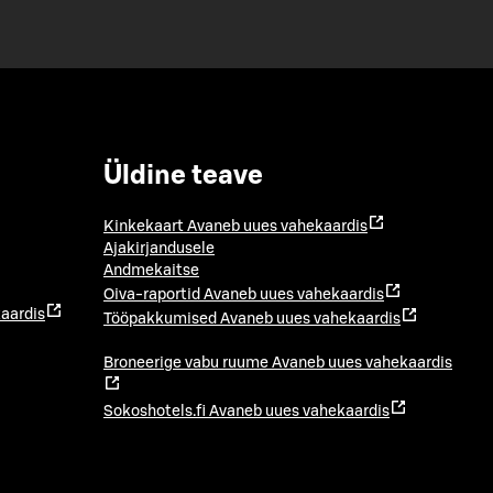
Üldine teave
Kinkekaart
Avaneb uues vahekaardis
Ajakirjandusele
Andmekaitse
Oiva-raportid
Avaneb uues vahekaardis
aardis
Tööpakkumised
Avaneb uues vahekaardis
Broneerige vabu ruume
Avaneb uues vahekaardis
Sokoshotels.fi
Avaneb uues vahekaardis