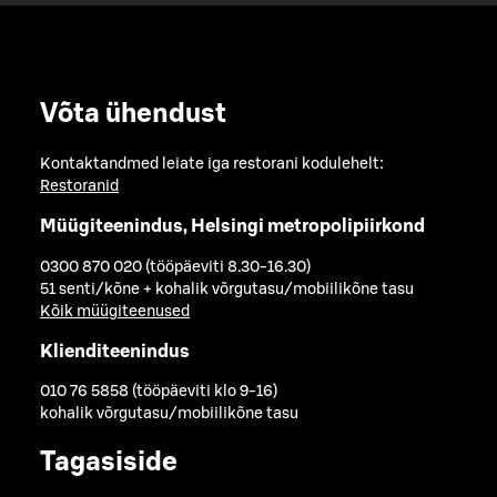
Võta ühendust
Kontaktandmed leiate iga restorani kodulehelt:
Restoranid
Müügiteenindus, Helsingi metropolipiirkond
0300 870 020 (tööpäeviti 8.30-16.30)
51 senti/kõne + kohalik võrgutasu/mobiilikõne tasu
Kõik müügiteenused
Klienditeenindus
010 76 5858 (tööpäeviti klo 9-16)
kohalik võrgutasu/mobiilikõne tasu
Tagasiside