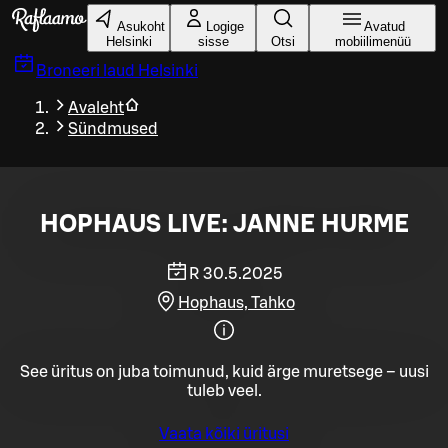
Liigu peamise sisu juurde
Asukoht
Logige
Avatud
Helsinki
sisse
Otsi
mobiilimenüü
Broneeri laud
Helsinki
Avaleht
Sündmused
HOPHAUS LIVE: JANNE HURME
R 30.5.2025
Hophaus, Tahko
See üritus on juba toimunud, kuid ärge muretsege – uusi
tuleb veel.
Vaata kõiki üritusi