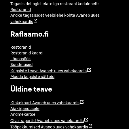
Tagasisidelingid leiate iga restorani kodulehelt:
Restoranid
Andke tagasisidet veebilehe kohta
Avaneb uues
vahekaardis
Raflaamo.fi
Restoranid
Restoranid kaardil
Lõunasöök
Sündmused
Küpsiste teave
Avaneb uues vahekaardis
Muuda küpsiste sätteid
Üldine teave
Kinkekaart
Avaneb uues vahekaardis
Ajakirjandusele
Andmekaitse
Oiva-raportid
Avaneb uues vahekaardis
Tööpakkumised
Avaneb uues vahekaardis