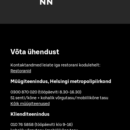
Võta ühendust
Kontaktandmed leiate iga restorani kodulehelt:
Restoranid
Müügiteenindus, Helsingi metropolipiirkond
0300 870 020 (tööpäeviti 8.30-16.30)
51 senti/kõne + kohalik võrgutasu/mobiilikõne tasu
Kõik müügiteenused
Klienditeenindus
010 76 5858 (tööpäeviti klo 9-16)