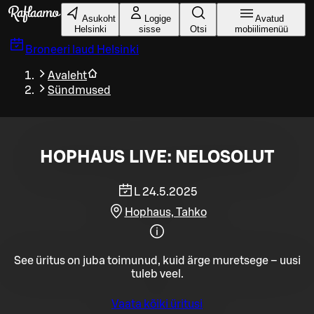
Liigu peamise sisu juurde
Asukoht
Logige
Avatud
Helsinki
sisse
Otsi
mobiilimenüü
Broneeri laud
Helsinki
Avaleht
Sündmused
HOPHAUS LIVE: NELOSOLUT
L 24.5.2025
Hophaus, Tahko
See üritus on juba toimunud, kuid ärge muretsege – uusi
tuleb veel.
Vaata kõiki üritusi