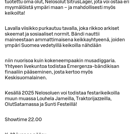
tuotettu oma olut, Nelosolut SitrusLager, jota voi ostaa eri
myymälöistä ympäri maan – ja mahdollisesti myös
keikoilta!
Lavalla viisikko purkautuu tavalla, joka rikkoo arkiset
skeemat ja sosiaaliset normit. Bändi nauttii
maineestaan ammattimaisena keikkayhtyeenä, joiden
ympäri Suomea vedetyillä keikoilla nähdään
niin nuorisoa kuin kokeneempaakin musadiggaria.
Yhtyeen livekuntoa todistaa Emergenza-bändikisan
finaaliin pääseminen, josta kertoo myös
Keskisuomalainen.
Kesällä 2025 Nelosoluen voi todistaa festarikeikoilla
muun muassa Louhela Jameilla, Traktorijazzeilla,
OlutSatamassa ja Sunti Festeillä!
Showtime 22.00