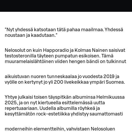
"Nyt yhdessä katsotaan tätä pahaa maailmaa. Yhdessä
noustaan ja kaadutaan."
Nelosolut on kuin Happoradio ja Kolmas Nainen saisivat
testosteronilla täyteen pumpatun esikoisen. Tämä
muuramelaislähtöinen viiden hengen bändi on tulkinnut
aikuistuvan nuoren tunneskaalaa jo vuodesta 2019 ja
vyölle on kertynyt jo yli 200 livekeikkaa ympäri Suomea.
Yhtye julkaisi toisen täyspitkän albuminsa Helmikuussa
2025, ja on nyt kiertueella esittelemässä uutta
repertuaariaan. Uudella albumilla röyhkeä ja
kesyttämätön rock-estetiikka yhdistyy saumattomasti
moderneihin elementteihin, vahvistaen Nelosoluen