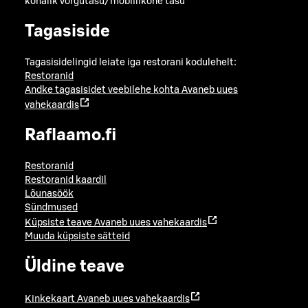
kohalik võrgutasu/mobiilikõne tasu
Tagasiside
Tagasisidelingid leiate iga restorani kodulehelt:
Restoranid
Andke tagasisidet veebilehe kohta
Avaneb uues
vahekaardis
Raflaamo.fi
Restoranid
Restoranid kaardil
Lõunasöök
Sündmused
Küpsiste teave
Avaneb uues vahekaardis
Muuda küpsiste sätteid
Üldine teave
Kinkekaart
Avaneb uues vahekaardis