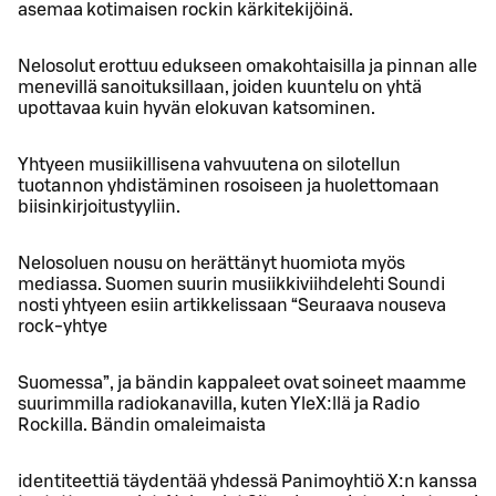
asemaa kotimaisen rockin kärkitekijöinä.
Nelosolut erottuu edukseen omakohtaisilla ja pinnan alle
menevillä sanoituksillaan, joiden kuuntelu on yhtä
upottavaa kuin hyvän elokuvan katsominen.
Yhtyeen musiikillisena vahvuutena on silotellun
tuotannon yhdistäminen rosoiseen ja huolettomaan
biisinkirjoitustyyliin.
Nelosoluen nousu on herättänyt huomiota myös
mediassa. Suomen suurin musiikkiviihdelehti Soundi
nosti yhtyeen esiin artikkelissaan “Seuraava nouseva
rock-yhtye
Suomessa”, ja bändin kappaleet ovat soineet maamme
suurimmilla radiokanavilla, kuten YleX:llä ja Radio
Rockilla. Bändin omaleimaista
identiteettiä täydentää yhdessä Panimoyhtiö X:n kanssa