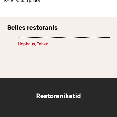
K-18 | vapaa pääsy
Selles restoranis
Hophaus, Tahko
Restoraniketid