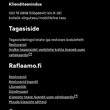
Klienditeenindus
010 76 5858 (tööpäeviti klo 9-16)
kohalik võrgutasu/mobiilikõne tasu
Tagasiside
Tagasisidelingid leiate iga restorani kodulehelt:
Restoranid
Andke tagasisidet veebilehe kohta
Avaneb uues
vahekaardis
Raflaamo.fi
Restoranid
Restoranid kaardil
Lõunasöök
Sündmused
Küpsiste teave
Avaneb uues vahekaardis
Muuda küpsiste sätteid