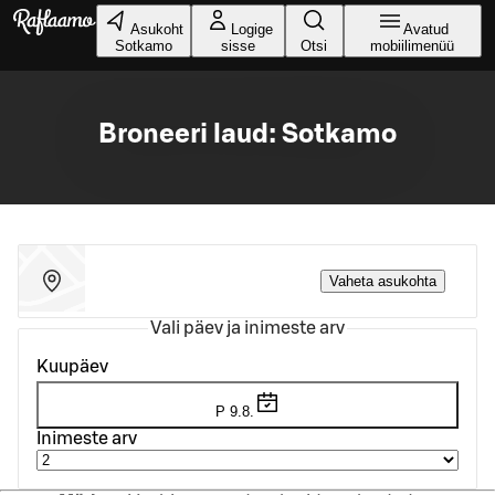
Liigu peamise sisu juurde
Asukoht
Logige
Avatud
Sotkamo
sisse
Otsi
mobiilimenüü
Broneeri laud: Sotkamo
Vaheta asukohta
Vali päev ja inimeste arv
Kuupäev
P 9.8.
Inimeste arv