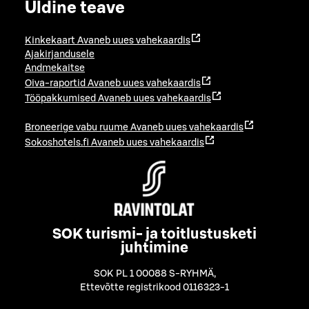
Üldine teave
Kinkekaart
Avaneb uues vahekaardis
Ajakirjandusele
Andmekaitse
Oiva-raportid
Avaneb uues vahekaardis
Tööpakkumised
Avaneb uues vahekaardis
Broneerige vabu ruume
Avaneb uues vahekaardis
Sokoshotels.fi
Avaneb uues vahekaardis
SOK turismi- ja toitlustusketi
juhtimine
SOK PL 1 00088 S-RYHMÄ
,
Ettevõtte registrikood 0116323-1