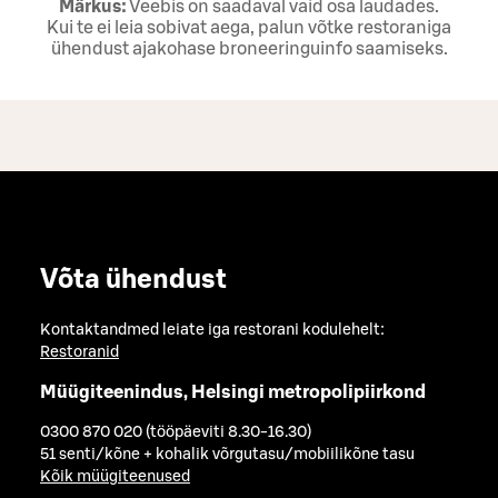
Märkus:
Veebis on saadaval vaid osa laudades.
Kui te ei leia sobivat aega, palun võtke restoraniga
ühendust ajakohase broneeringuinfo saamiseks.
Võta ühendust
Kontaktandmed leiate iga restorani kodulehelt:
Restoranid
Müügiteenindus, Helsingi metropolipiirkond
0300 870 020 (tööpäeviti 8.30-16.30)
51 senti/kõne + kohalik võrgutasu/mobiilikõne tasu
Kõik müügiteenused