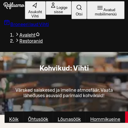
Liigu peamise sisu juurde
Logige
Avatud
Asukoht
sisse
Otsi
mobiilimenüü
Vihti
Broneeri laud
Vihti
Avaleht
Restoranid
Kohvikud: Vihti
Värsked saiakesed ja imeline atmosfäär. Vaata
läheduses asuvaid parimaid kohvikuid!
Kõik
Õhtusöök
Lõunasöök
Hommikueine