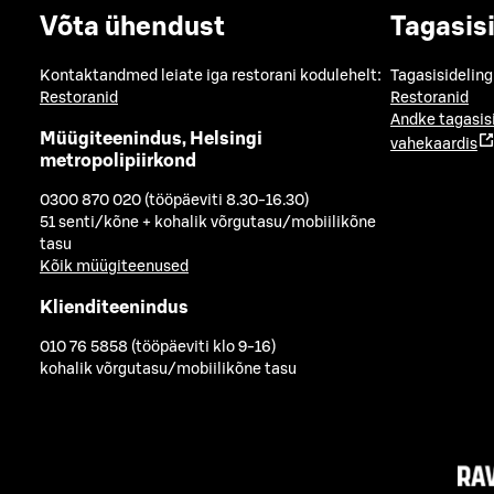
Võta ühendust
Tagasis
Kontaktandmed leiate iga restorani kodulehelt:
Tagasisideling
Restoranid
Restoranid
Andke tagasis
Müügiteenindus, Helsingi
vahekaardis
metropolipiirkond
0300 870 020 (tööpäeviti 8.30-16.30)
51 senti/kõne + kohalik võrgutasu/mobiilikõne
tasu
Kõik müügiteenused
Klienditeenindus
010 76 5858 (tööpäeviti klo 9-16)
kohalik võrgutasu/mobiilikõne tasu