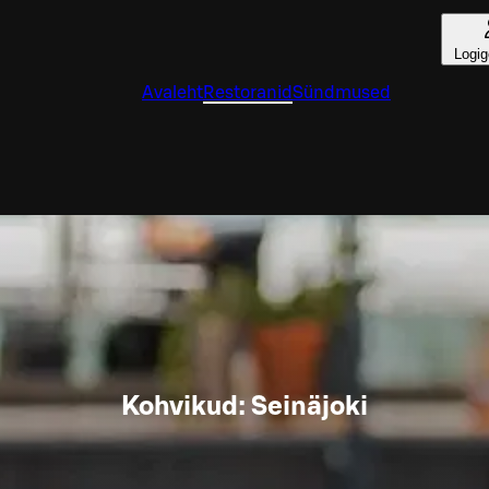
Logig
Avaleht
Restoranid
Sündmused
Kohvikud: Seinäjoki