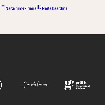
Näita nimekirjana
Näita kaardina