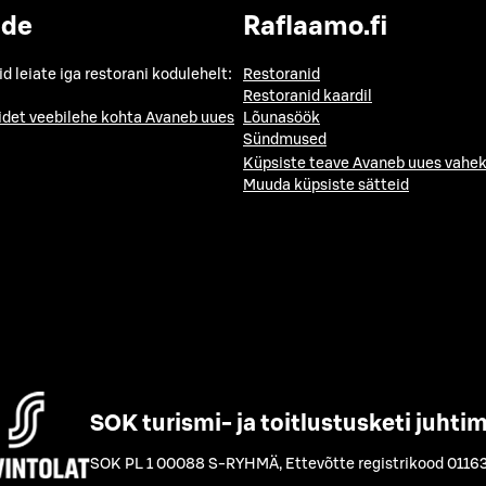
ide
Raflaamo.fi
id leiate iga restorani kodulehelt:
Restoranid
Restoranid kaardil
idet veebilehe kohta
Avaneb uues
Lõunasöök
Sündmused
Küpsiste teave
Avaneb uues vahek
Muuda küpsiste sätteid
SOK turismi- ja toitlustusketi juhti
SOK PL 1 00088 S-RYHMÄ
,
Ettevõtte registrikood 0116