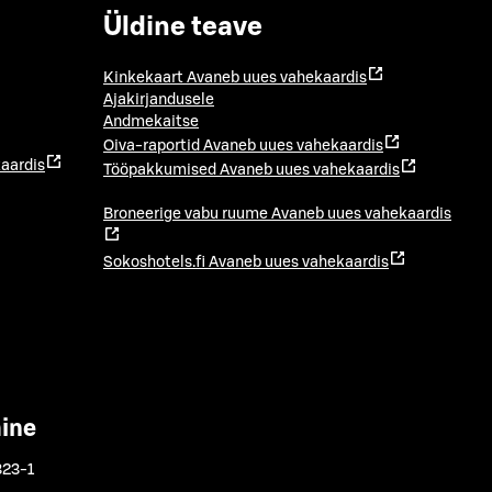
Üldine teave
Kinkekaart
Avaneb uues vahekaardis
Ajakirjandusele
Andmekaitse
Oiva-raportid
Avaneb uues vahekaardis
aardis
Tööpakkumised
Avaneb uues vahekaardis
Broneerige vabu ruume
Avaneb uues vahekaardis
Sokoshotels.fi
Avaneb uues vahekaardis
mine
323-1