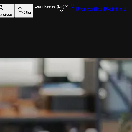
Broneeri laud
Seinäjoki
Otsi
e sisse