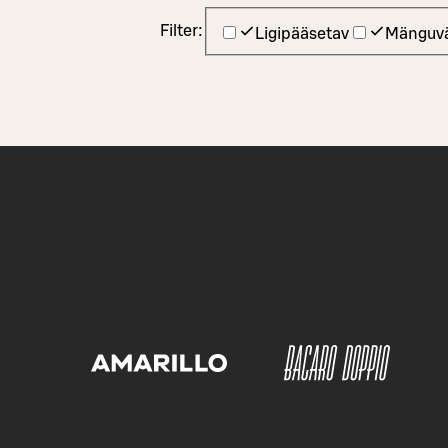
Filter:
Ligipääsetav
Mänguvä