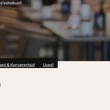
d kohvikuid!
ed & Konverentsid
Uued!
i