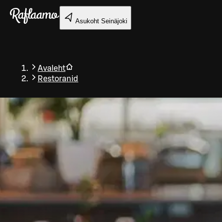
Liigu peamise sisu juurde
Asukoht
Seinäjoki
Avaleht
Restoranid