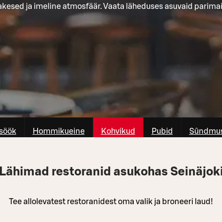
akesed ja imeline atmosfäär. Vaata läheduses asuvaid parimai
söök
Hommikueine
Kohvikud
Pubid
Sûndmus
Lähimad restoranid asukohas Seinäjok
Tee allolevatest restoranidest oma valik ja broneeri laud!