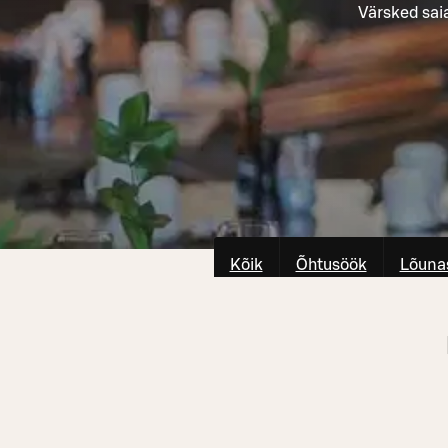
Värsked sai
Kõik
Õhtusöök
Lõuna