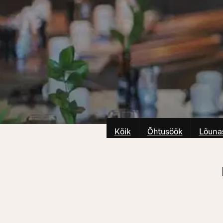
Kõik
Õhtusöök
Lõuna