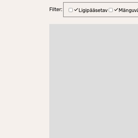
Filter:
Ligipääsetav
Mänguvä