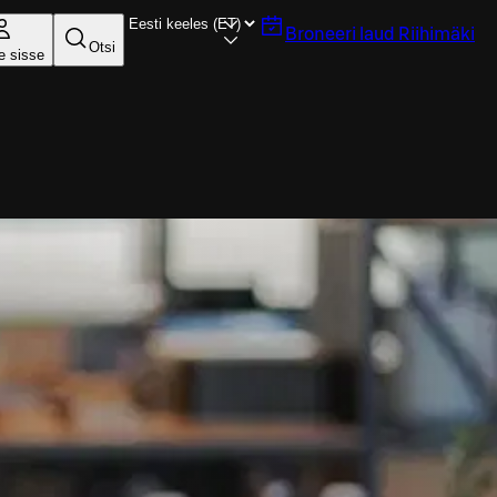
Broneeri laud
Riihimäki
Otsi
e sisse