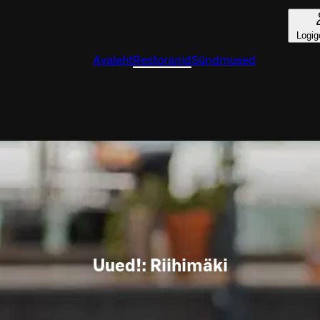
Logig
Avaleht
Restoranid
Sündmused
Uued!: Riihimäki