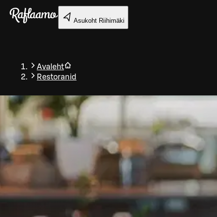
Liigu peamise sisu juurde
Asukoht
Riihimäki
Avaleht
Restoranid