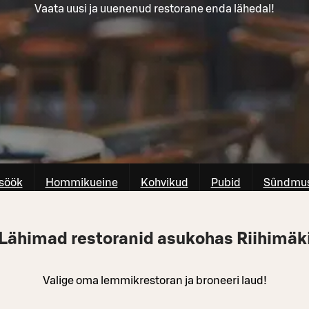
Vaata uusi ja uuenenud restorane enda lähedal!
söök
Hommikueine
Kohvikud
Pubid
Sûndmus
Lähimad restoranid asukohas Riihimäk
Valige oma lemmikrestoran ja broneeri laud!