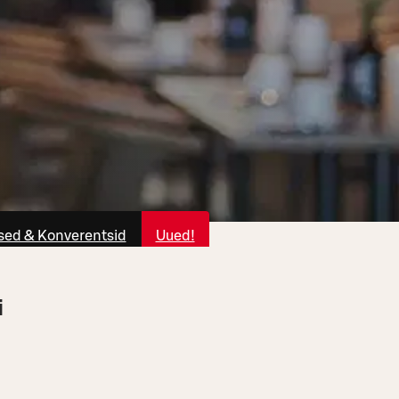
ed & Konverentsid
Uued!
i