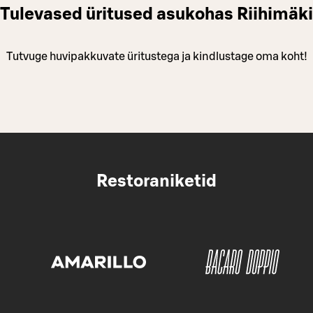
Tulevased üritused asukohas Riihimäki
Tutvuge huvipakkuvate üritustega ja kindlustage oma koht!
Restoraniketid