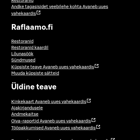
Restoranid
Andke tagasisidet veebilehe kohta
Avaneb uues
vahekaardis
Raflaamo.fi
Restoranid
Restoranid kaardil
Lõunasöök
Sündmused
Küpsiste teave
Avaneb uues vahekaardis
Muuda küpsiste sätteid
Üldine teave
Kinkekaart
Avaneb uues vahekaardis
Ajakirjandusele
Andmekaitse
Oiva-raportid
Avaneb uues vahekaardis
Tööpakkumised
Avaneb uues vahekaardis