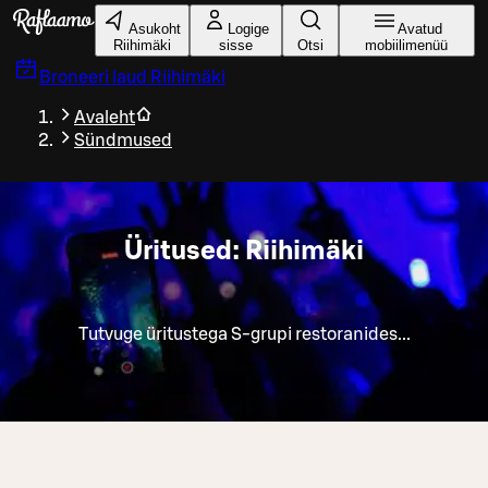
Liigu peamise sisu juurde
Asukoht
Logige
Avatud
Riihimäki
sisse
Otsi
mobiilimenüü
Broneeri laud
Riihimäki
Avaleht
Sündmused
Üritused: Riihimäki
Tutvuge üritustega S-grupi restoranides...