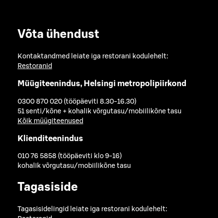
Võta ühendust
Kontaktandmed leiate iga restorani kodulehelt:
Restoranid
Müügiteenindus, Helsingi metropolipiirkond
0300 870 020 (tööpäeviti 8.30-16.30)
51 senti/kõne + kohalik võrgutasu/mobiilikõne tasu
Kõik müügiteenused
Klienditeenindus
010 76 5858 (tööpäeviti klo 9-16)
kohalik võrgutasu/mobiilikõne tasu
Tagasiside
Tagasisidelingid leiate iga restorani kodulehelt: