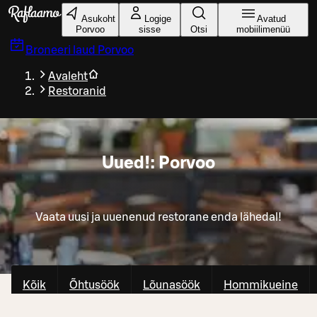
Liigu peamise sisu juurde
Asukoht
Logige
Avatud
Porvoo
sisse
Otsi
mobiilimenüü
Broneeri laud
Porvoo
Avaleht
Restoranid
Uued!: Porvoo
Vaata uusi ja uuenenud restorane enda lähedal!
Kõik
Õhtusöök
Lõunasöök
Hommikueine