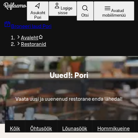
Liigu peamise sisu juurde
Logige
Avatud
Asukoht
sisse
Otsi
mobiilimenüü
Pori
Broneeri laud
Pori
Avaleht
Restoranid
Uued!: Pori
Vaata uusi ja uuenenud restorane enda lähedal!
Kõik
Õhtusöök
Lõunasöök
Hommikueine