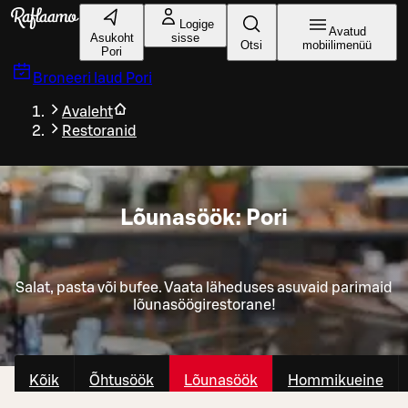
Liigu peamise sisu juurde
Logige
Avatud
Asukoht
sisse
Otsi
mobiilimenüü
Pori
Broneeri laud
Pori
Avaleht
Restoranid
Lõunasöök: Pori
Salat, pasta või bufee. Vaata läheduses asuvaid parimaid
lõunasöögirestorane!
Kõik
Õhtusöök
Lõunasöök
Hommikueine