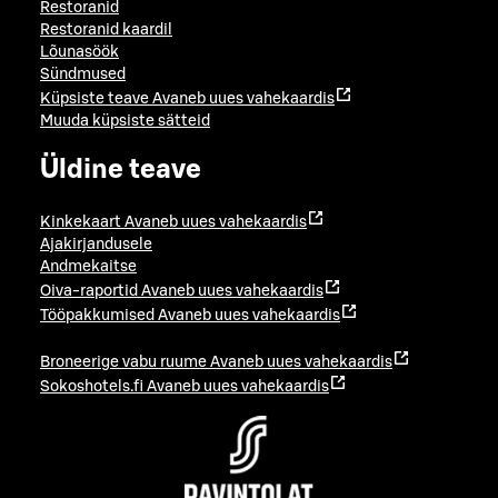
Restoranid
Restoranid kaardil
Lõunasöök
Sündmused
Küpsiste teave
Avaneb uues vahekaardis
Muuda küpsiste sätteid
Üldine teave
Kinkekaart
Avaneb uues vahekaardis
Ajakirjandusele
Andmekaitse
Oiva-raportid
Avaneb uues vahekaardis
Tööpakkumised
Avaneb uues vahekaardis
Broneerige vabu ruume
Avaneb uues vahekaardis
Sokoshotels.fi
Avaneb uues vahekaardis