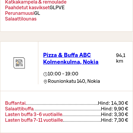
Katkakampela & remoulade
Paahdetut kasvikset
G
L
P
VE
Perunamuusi
G
L
Salaattilounas
Pizza & Buffa ABC
94,1
km
Kolmenkulma, Nokia
10:00 - 19:00
Rounionkatu 140,
Nokia
Buffantai
Hind:
14,30 €
Salaattibuffa
Hind:
9,90 €
Lasten buffa 3-6 vuotiaille
Hind:
3,30 €
Lasten buffa 7-11 vuotiaille
Hind:
7,30 €