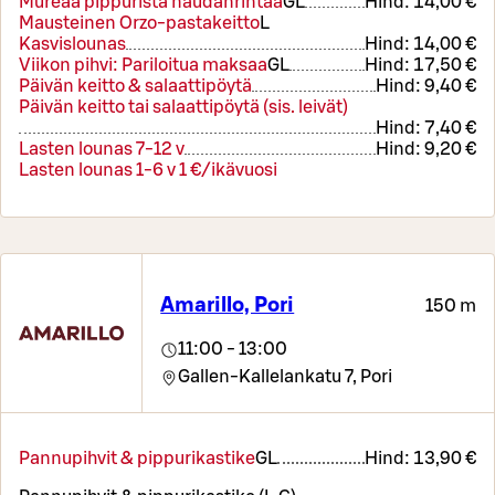
Mureaa pippurista naudanrintaa
G
L
Hind:
14,00 €
Mausteinen Orzo-pastakeitto
L
Kasvislounas
Hind:
14,00 €
Viikon pihvi: Pariloitua maksaa
G
L
Hind:
17,50 €
Päivän keitto & salaattipöytä
Hind:
9,40 €
Päivän keitto tai salaattipöytä (sis. leivät)
Hind:
7,40 €
Lasten lounas 7-12 v
Hind:
9,20 €
Lasten lounas 1-6 v 1 €/ikävuosi
Amarillo, Pori
150 m
11:00 - 13:00
Gallen-Kallelankatu 7,
Pori
Pannupihvit & pippurikastike
G
L
Hind:
13,90 €