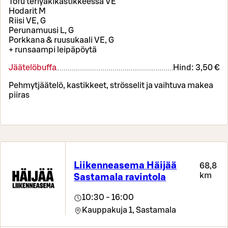
Tofu teriyakikastikkeessa VE
Hodarit M
Riisi VE, G
Perunamuusi L, G
Porkkana & ruusukaali VE, G
+ runsaampi leipäpöytä
Jäätelöbuffa
Hind:
3,50 €
Pehmytjäätelö, kastikkeet, strösselit ja vaihtuva makea
piiras
Liikenneasema Häijää
68,8
km
Sastamala ravintola
10:30 - 16:00
Kauppakuja 1,
Sastamala