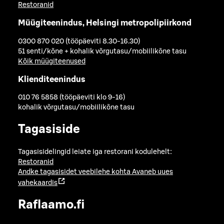
Restoranid
Müügiteenindus, Helsingi metropolipiirkond
0300 870 020 (tööpäeviti 8.30-16.30)
51 senti/kõne + kohalik võrgutasu/mobiilikõne tasu
Kõik müügiteenused
Klienditeenindus
010 76 5858 (tööpäeviti klo 9-16)
kohalik võrgutasu/mobiilikõne tasu
Tagasiside
Tagasisidelingid leiate iga restorani kodulehelt:
Restoranid
Andke tagasisidet veebilehe kohta
Avaneb uues
vahekaardis
Raflaamo.fi