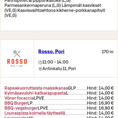
Pannupihvit & pippurikastike (L,G)
Parmesankermaperuna (L,G) Lämpimät kasvikset
(VE,G) Kasvisvaihtoehtona kikherne-porkkanapihvit
(VE,G)
Rosso, Pori
170 m
11:00 - 14:00
Antinkatu 11,
Pori
Rapeakuorrutteista maissikanaa
G
L
P
Hind:
14,00 €
Kylmäsavulohi-katkarapupasta
L
Hind:
14,00 €
Vöner focaccia
L
P
VE
Hind:
14,00 €
BBQ Burger
L
P
Hind:
16,90 €
BBQ-vegeburger
L
P
VE
Hind:
16,90 €
Lounaspizza kolmella täytteellä
Hind:
14,00 €