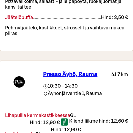
Pizzavalikoima, salaatti- ja leipäpöytä, ruokajuomat ja
kahvi tai tee
Jäätelöbuffa
Hind:
3,50 €
Pehmytjäätelö, kastikkeet, strösselit ja vaihtuva makea
piiras
Presso Äyhö, Rauma
41,7 km
10:30 - 14:30
Äyhönjärventie 1,
Rauma
Lihapullia kermakastikkeessa
G
L
Kliendiliikme hind:
12,60 €
Hind:
12,90 €
Hind:
12,90 €