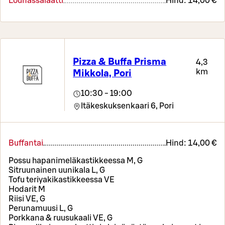
Lounassalaatti
Hind:
14,00 €
Pizza & Buffa Prisma
4,3
km
Mikkola, Pori
10:30 - 19:00
Itäkeskuksenkaari 6,
Pori
Buffantai
Hind:
14,00 €
Possu hapanimeläkastikkeessa M, G
Sitruunainen uunikala L, G
Tofu teriyakikastikkeessa VE
Hodarit M
Riisi VE, G
Perunamuusi L, G
Porkkana & ruusukaali VE, G