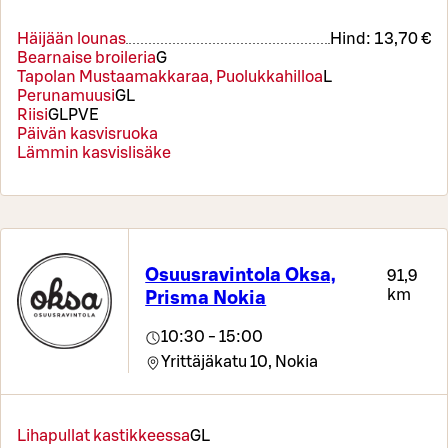
Häijään lounas
Hind:
13,70 €
Bearnaise broileria
G
Tapolan Mustaamakkaraa, Puolukkahilloa
L
Perunamuusi
G
L
Riisi
G
L
P
VE
Päivän kasvisruoka
Lämmin kasvislisäke
Osuusravintola Oksa,
91,9
km
Prisma Nokia
10:30 - 15:00
Yrittäjäkatu 10,
Nokia
Lihapullat kastikkeessa
G
L