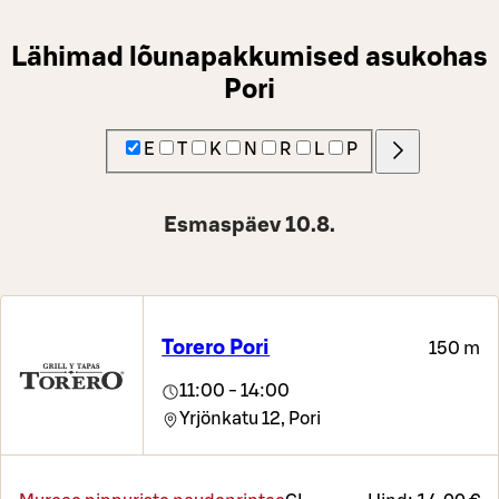
Lähimad lõunapakkumised asukohas
Pori
E
T
K
N
R
L
P
Esmaspäev 10.8.
Torero Pori
150 m
11:00 - 14:00
Yrjönkatu 12,
Pori