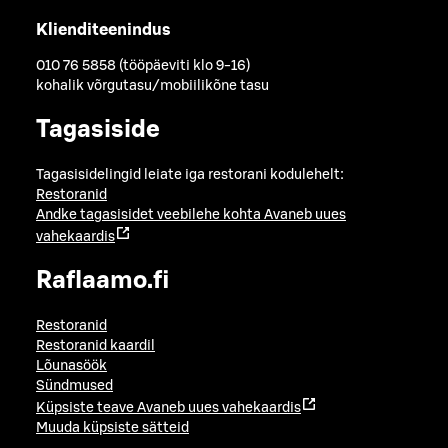
Klienditeenindus
010 76 5858 (tööpäeviti klo 9-16)
kohalik võrgutasu/mobiilikõne tasu
Tagasiside
Tagasisidelingid leiate iga restorani kodulehelt:
Restoranid
Andke tagasisidet veebilehe kohta
Avaneb uues
vahekaardis
Raflaamo.fi
Restoranid
Restoranid kaardil
Lõunasöök
Sündmused
Küpsiste teave
Avaneb uues vahekaardis
Muuda küpsiste sätteid