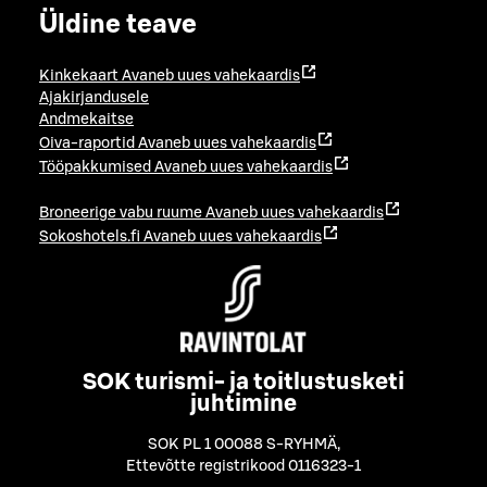
Üldine teave
Kinkekaart
Avaneb uues vahekaardis
Ajakirjandusele
Andmekaitse
Oiva-raportid
Avaneb uues vahekaardis
Tööpakkumised
Avaneb uues vahekaardis
Broneerige vabu ruume
Avaneb uues vahekaardis
Sokoshotels.fi
Avaneb uues vahekaardis
SOK turismi- ja toitlustusketi
juhtimine
SOK PL 1 00088 S-RYHMÄ
,
Ettevõtte registrikood 0116323-1