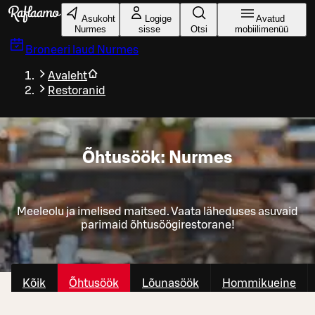
Liigu peamise sisu juurde
Asukoht
Logige
Avatud
Nurmes
sisse
Otsi
mobiilimenüü
Broneeri laud
Nurmes
Avaleht
Restoranid
Õhtusöök: Nurmes
Meeleolu ja imelised maitsed. Vaata läheduses asuvaid
parimaid õhtusöögirestorane!
Kõik
Õhtusöök
Lõunasöök
Hommikueine